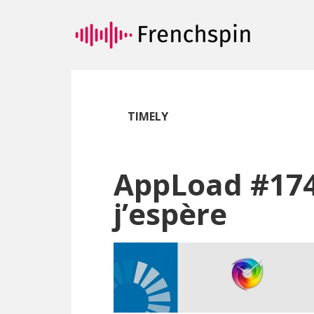
Passer
Passer
au
à
contenu
la
principal
barre
latérale
principale
TIMELY
AppLoad #174
j’espère