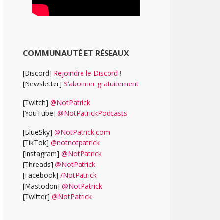
COMMUNAUTÉ ET RÉSEAUX
[Discord]
Rejoindre le Discord !
[Newsletter]
S’abonner gratuitement
[Twitch]
@NotPatrick
[YouTube]
@NotPatrickPodcasts
[BlueSky]
@NotPatrick.com
[TikTok]
@notnotpatrick
[Instagram]
@NotPatrick
[Threads]
@NotPatrick
[Facebook]
/NotPatrick
[Mastodon]
@NotPatrick
[Twitter]
@NotPatrick