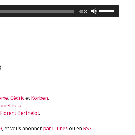
Utilisez
00:00
les
flèches
haut/bas
pour
augmenter
ou
diminuer
)
le
volume.
ôme
,
Cédric
et
Korben
.
aniel Beja
.
Florent Berthelot
.
3
, et vous abonner
par iTunes
ou en
RSS
.