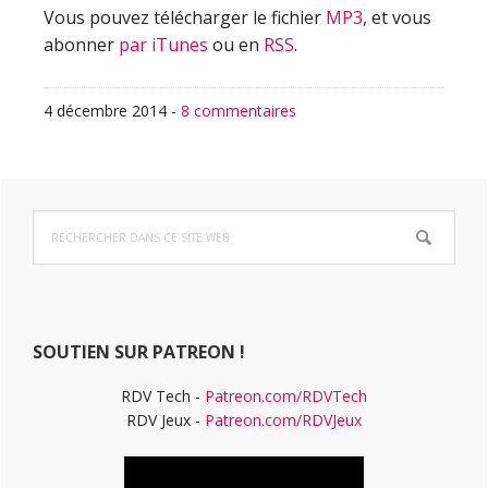
Vous pouvez télécharger le fichier
MP3
, et vous
abonner
par iTunes
ou en
RSS
.
4 décembre 2014
-
8 commentaires
Barre
Rechercher
latérale
dans
ce
principale
site
Web
SOUTIEN SUR PATREON !
RDV Tech -
Patreon.com/RDVTech
RDV Jeux -
Patreon.com/RDVJeux