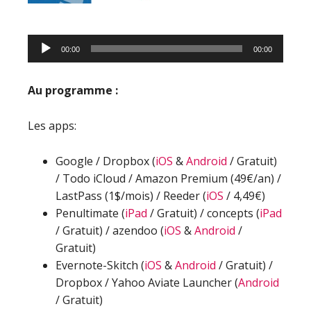
Lecteur
00:00
00:00
audio
Au programme :
Les apps:
Google / Dropbox (
iOS
&
Android
/ Gratuit)
/ Todo iCloud / Amazon Premium (49€/an) /
LastPass (1$/mois) / Reeder (
iOS
/ 4,49€)
Penultimate (
iPad
/ Gratuit) / concepts (
iPad
/ Gratuit) / azendoo (
iOS
&
Android
/
Gratuit)
Evernote-Skitch (
iOS
&
Android
/ Gratuit) /
Dropbox / Yahoo Aviate Launcher (
Android
/ Gratuit)