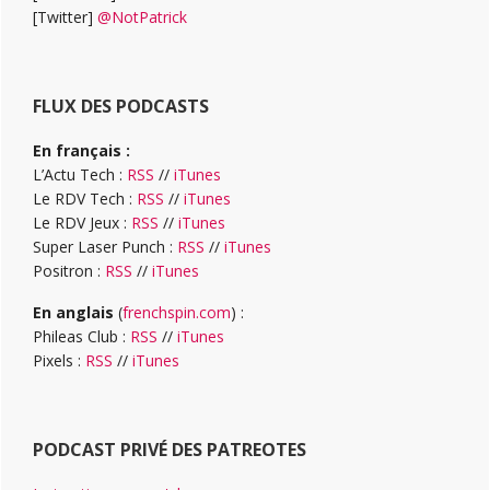
[Twitter]
@NotPatrick
FLUX DES PODCASTS
En français :
L’Actu Tech :
RSS
//
iTunes
Le RDV Tech :
RSS
//
iTunes
Le RDV Jeux :
RSS
//
iTunes
Super Laser Punch :
RSS
//
iTunes
Positron :
RSS
//
iTunes
En anglais
(
frenchspin.com
) :
Phileas Club :
RSS
//
iTunes
Pixels :
RSS
//
iTunes
PODCAST PRIVÉ DES PATREOTES