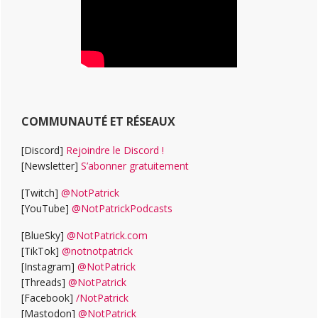
COMMUNAUTÉ ET RÉSEAUX
[Discord]
Rejoindre le Discord !
[Newsletter]
S’abonner gratuitement
[Twitch]
@NotPatrick
[YouTube]
@NotPatrickPodcasts
[BlueSky]
@NotPatrick.com
[TikTok]
@notnotpatrick
[Instagram]
@NotPatrick
[Threads]
@NotPatrick
[Facebook]
/NotPatrick
[Mastodon]
@NotPatrick