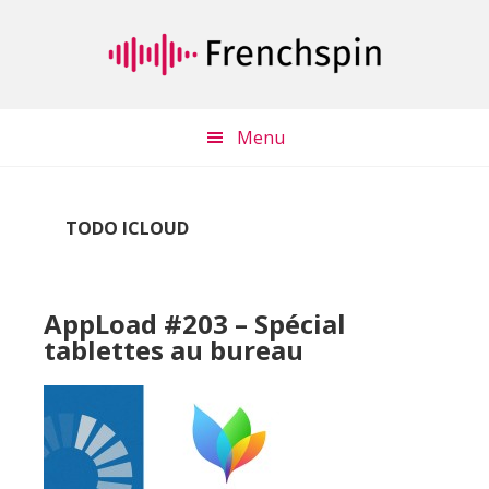
Passer
Passer
au
à
contenu
la
principal
barre
latérale
Menu
principale
TODO ICLOUD
AppLoad #203 – Spécial
tablettes au bureau