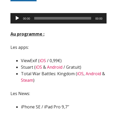
Lecteur
00:00
00:00
audio
Au programme :
Les apps:
ViewExif (
iOS
/ 0,99€)
Stuart (
iOS
&
Android
/ Gratuit)
Total War Battles: Kingdom (
iOS
,
Android
&
Steam
)
Les News:
iPhone SE / iPad Pro 9,7″