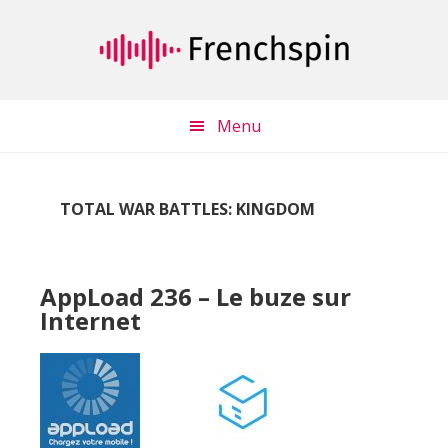
Passer
Passer
au
à
contenu
la
principal
barre
latérale
Menu
principale
TOTAL WAR BATTLES: KINGDOM
AppLoad 236 – Le buze sur
Internet