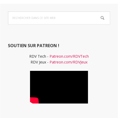
Barre
Rechercher
latérale
dans
ce
principale
site
Web
SOUTIEN SUR PATREON !
RDV Tech -
Patreon.com/RDVTech
RDV Jeux -
Patreon.com/RDVJeux