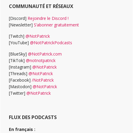
COMMUNAUTÉ ET RÉSEAUX
[Discord]
Rejoindre le Discord !
[Newsletter]
S’abonner gratuitement
[Twitch]
@NotPatrick
[YouTube]
@NotPatrickPodcasts
[BlueSky]
@NotPatrick.com
[TikTok]
@notnotpatrick
[Instagram]
@NotPatrick
[Threads]
@NotPatrick
[Facebook]
/NotPatrick
[Mastodon]
@NotPatrick
[Twitter]
@NotPatrick
FLUX DES PODCASTS
En français :