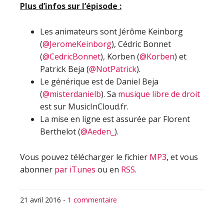
Plus d’infos sur l’épisode :
Les animateurs sont Jérôme Keinborg
(
@JeromeKeinborg
), Cédric Bonnet
(
@CedricBonnet
), Korben (
@Korben
) et
Patrick Beja (
@NotPatrick
).
Le générique est de Daniel Beja
(
@misterdanielb
). Sa
musique libre de droit
est sur MusicInCloud.fr.
La mise en ligne est assurée par Florent
Berthelot (
@Aeden_
).
Vous pouvez télécharger le fichier
MP3
, et vous
abonner
par iTunes
ou en
RSS
.
21 avril 2016
-
1 commentaire