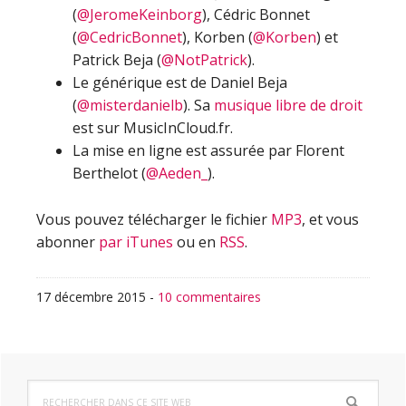
(
@JeromeKeinborg
), Cédric Bonnet
(
@CedricBonnet
), Korben (
@Korben
) et
Patrick Beja (
@NotPatrick
).
Le générique est de Daniel Beja
(
@misterdanielb
). Sa
musique libre de droit
est sur MusicInCloud.fr.
La mise en ligne est assurée par Florent
Berthelot (
@Aeden_
).
Vous pouvez télécharger le fichier
MP3
, et vous
abonner
par iTunes
ou en
RSS
.
17 décembre 2015
-
10 commentaires
Barre
Rechercher