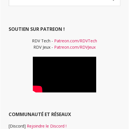
latérale
dans
ce
principale
site
Web
SOUTIEN SUR PATREON !
RDV Tech -
Patreon.com/RDVTech
RDV Jeux -
Patreon.com/RDVJeux
COMMUNAUTÉ ET RÉSEAUX
[Discord]
Rejoindre le Discord !