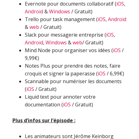
Evernote pour documents collaboratif (
iOS
,
Android
&
Windows
/ Gratuit)
Trello pour task management (
iOS
,
Android
&
web
/ Gratuit)
Slack pour messagerie entreprise (
iOS
,
Android
,
Windows
&
web
/ Gratuit)
Mind Node pour organiser vos idées (
iOS
/
9,99€)
Notes Plus pour prendre des notes, faire
croquis et signer la paperasse (
iOS
/ 6,99€)
Scannable pour numériser les documents
(
iOS
/ Gratuit)
Liquid text pour annoter votre
documentation (
iOS
/ Gratuit)
Plus d’infos sur l’épisode :
Les animateurs sont Jérôme Keinborg