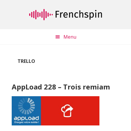
Passer
Passer
au
à
contenu
la
principal
barre
latérale
Menu
principale
TRELLO
AppLoad 228 – Trois remiam