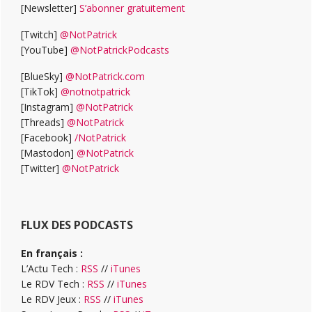
[Newsletter]
S’abonner gratuitement
[Twitch]
@NotPatrick
[YouTube]
@NotPatrickPodcasts
[BlueSky]
@NotPatrick.com
[TikTok]
@notnotpatrick
[Instagram]
@NotPatrick
[Threads]
@NotPatrick
[Facebook]
/NotPatrick
[Mastodon]
@NotPatrick
[Twitter]
@NotPatrick
FLUX DES PODCASTS
En français :
L’Actu Tech :
RSS
//
iTunes
Le RDV Tech :
RSS
//
iTunes
Le RDV Jeux :
RSS
//
iTunes