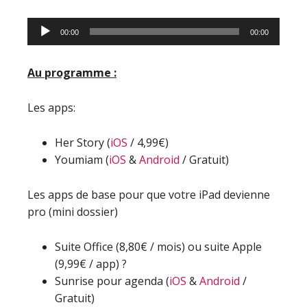
Lecteur
00:00
00:00
audio
Au programme :
Les apps:
Her Story (
iOS
/ 4,99€)
Youmiam (
iOS
&
Android
/ Gratuit)
Les apps de base pour que votre iPad devienne
pro (mini dossier)
Suite Office (8,80€ / mois) ou suite Apple
(9,99€ / app) ?
Sunrise pour agenda (
iOS
&
Android
/
Gratuit)