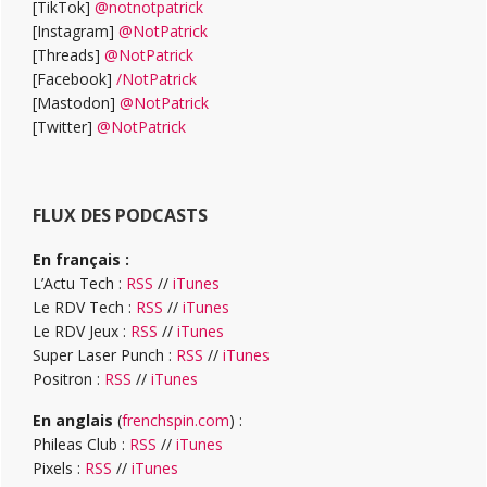
[TikTok]
@notnotpatrick
[Instagram]
@NotPatrick
[Threads]
@NotPatrick
[Facebook]
/NotPatrick
[Mastodon]
@NotPatrick
[Twitter]
@NotPatrick
FLUX DES PODCASTS
En français :
L’Actu Tech :
RSS
//
iTunes
Le RDV Tech :
RSS
//
iTunes
Le RDV Jeux :
RSS
//
iTunes
Super Laser Punch :
RSS
//
iTunes
Positron :
RSS
//
iTunes
En anglais
(
frenchspin.com
) :
Phileas Club :
RSS
//
iTunes
Pixels :
RSS
//
iTunes