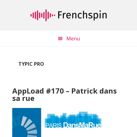
Passer
Passer
au
à
contenu
la
principal
barre
latérale
Menu
principale
TYPIC PRO
AppLoad #170 – Patrick dans
sa rue
Lecteur
audio