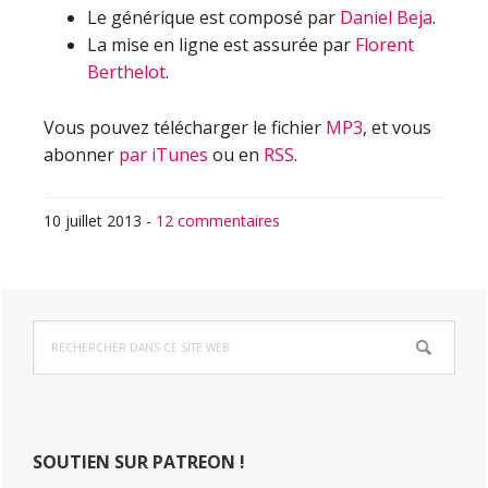
Le générique est composé par
Daniel Beja
.
La mise en ligne est assurée par
Florent
Berthelot
.
Vous pouvez télécharger le fichier
MP3
, et vous
abonner
par iTunes
ou en
RSS
.
10 juillet 2013
-
12 commentaires
Barre
Rechercher
latérale
dans
ce
principale
site
Web
SOUTIEN SUR PATREON !