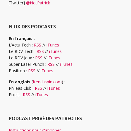
[Twitter]
@NotPatrick
FLUX DES PODCASTS
En français :
L’Actu Tech :
RSS
//
iTunes
Le RDV Tech :
RSS
//
iTunes
Le RDV Jeux :
RSS
//
iTunes
Super Laser Punch :
RSS
//
iTunes
Positron :
RSS
//
iTunes
En anglais
(
frenchspin.com
) :
Phileas Club :
RSS
//
iTunes
Pixels :
RSS
//
iTunes
PODCAST PRIVÉ DES PATREOTES
Instructions pour s'abonner