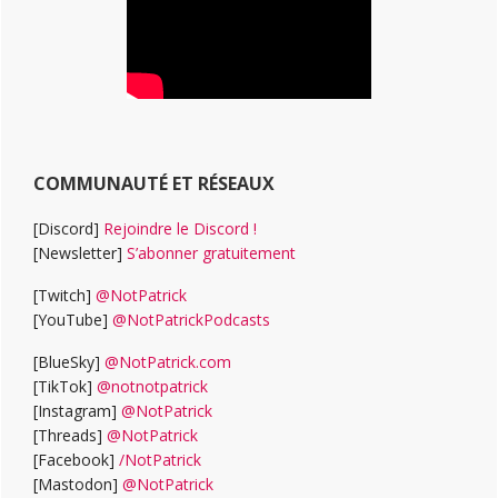
COMMUNAUTÉ ET RÉSEAUX
[Discord]
Rejoindre le Discord !
[Newsletter]
S’abonner gratuitement
[Twitch]
@NotPatrick
[YouTube]
@NotPatrickPodcasts
[BlueSky]
@NotPatrick.com
[TikTok]
@notnotpatrick
[Instagram]
@NotPatrick
[Threads]
@NotPatrick
[Facebook]
/NotPatrick
[Mastodon]
@NotPatrick