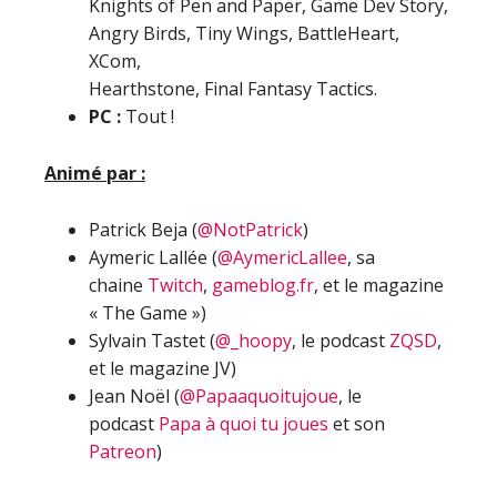
Knights of Pen and Paper, Game Dev Story,
Angry Birds, Tiny Wings, BattleHeart,
XCom,
Hearthstone, Final Fantasy Tactics.
PC :
Tout !
Animé par :
Patrick Beja (
@NotPatrick
)
Aymeric Lallée (
@AymericLallee
, sa
chaine
Twitch
,
gameblog.fr
, et le magazine
« The Game »)
Sylvain Tastet (
@_hoopy
, le podcast
ZQSD
,
et le magazine JV)
Jean Noël (
@Papaaquoitujoue
, le
podcast
Papa à quoi tu joues
et son
Patreon
)