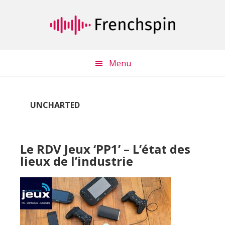
Passer
Passer
au
à
contenu
la
principal
barre
latérale
Menu
principale
UNCHARTED
Le RDV Jeux ‘PP1’ – L’état des
lieux de l’industrie