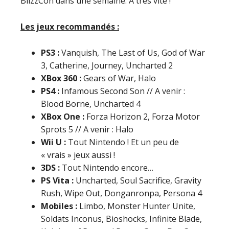
BlizzCon dans une semaine. A très vite !
Les jeux recommandés :
PS3 :
Vanquish, The Last of Us, God of War
3, Catherine, Journey, Uncharted 2
XBox 360 :
Gears of War, Halo
PS4 :
Infamous Second Son // A venir :
Blood Borne, Uncharted 4
XBox One :
Forza Horizon 2, Forza Motor
Sprots 5 // A venir : Halo
Wii U :
Tout Nintendo ! Et un peu de
« vrais » jeux aussi !
3DS :
Tout Nintendo encore…
PS Vita :
Uncharted, Soul Sacrifice, Gravity
Rush, Wipe Out, Donganronpa, Persona 4
Mobiles :
Limbo, Monster Hunter Unite,
Soldats Inconus, Bioshocks, Infinite Blade,