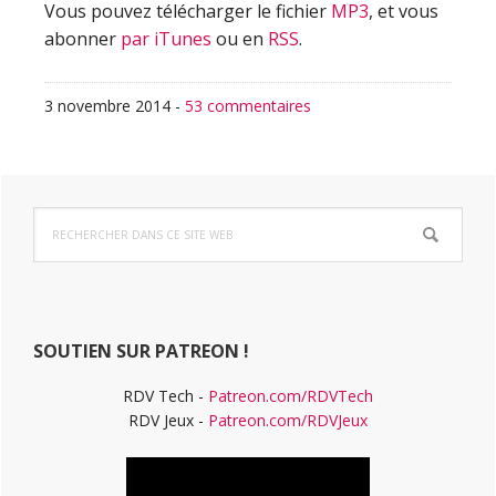
Vous pouvez télécharger le fichier
MP3
, et vous
abonner
par iTunes
ou en
RSS
.
3 novembre 2014
-
53 commentaires
Barre
Rechercher
latérale
dans
ce
principale
site
Web
SOUTIEN SUR PATREON !
RDV Tech -
Patreon.com/RDVTech
RDV Jeux -
Patreon.com/RDVJeux