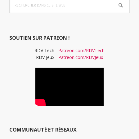
Rechercher
latérale
dans
ce
principale
site
Web
SOUTIEN SUR PATREON !
RDV Tech -
Patreon.com/RDVTech
RDV Jeux -
Patreon.com/RDVJeux
COMMUNAUTÉ ET RÉSEAUX