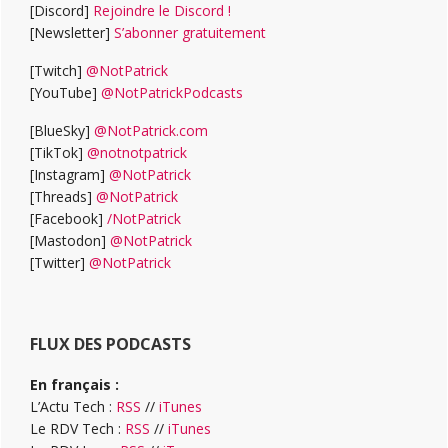
[Discord]
Rejoindre le Discord !
[Newsletter]
S’abonner gratuitement
[Twitch]
@NotPatrick
[YouTube]
@NotPatrickPodcasts
[BlueSky]
@NotPatrick.com
[TikTok]
@notnotpatrick
[Instagram]
@NotPatrick
[Threads]
@NotPatrick
[Facebook]
/NotPatrick
[Mastodon]
@NotPatrick
[Twitter]
@NotPatrick
FLUX DES PODCASTS
En français :
L’Actu Tech :
RSS
//
iTunes
Le RDV Tech :
RSS
//
iTunes