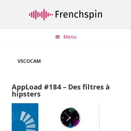
Passer
Passer
au
à
contenu
la
principal
barre
latérale
Menu
principale
VSCOCAM
AppLoad #184 – Des filtres à
hipsters
Lecteur
audio