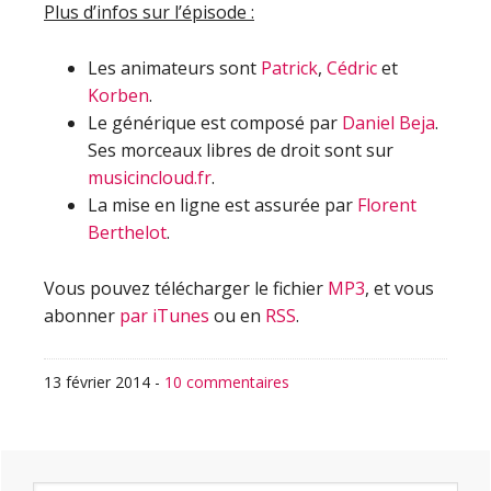
Plus d’infos sur l’épisode :
Les animateurs sont
Patrick
,
Cédric
et
Korben
.
Le générique est composé par
Daniel Beja
.
Ses morceaux libres de droit sont sur
musicincloud.fr
.
La mise en ligne est assurée par
Florent
Berthelot
.
Vous pouvez télécharger le fichier
MP3
, et vous
abonner
par iTunes
ou en
RSS
.
13 février 2014
-
10 commentaires
Barre