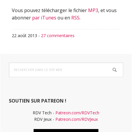
Vous pouvez télécharger le fichier
MP3
, et vous
abonner
par iTunes
ou en
RSS
.
22 août 2013
-
27 commentaires
Barre
Rechercher
latérale
dans
ce
principale
site
Web
SOUTIEN SUR PATREON !
RDV Tech -
Patreon.com/RDVTech
RDV Jeux -
Patreon.com/RDVJeux