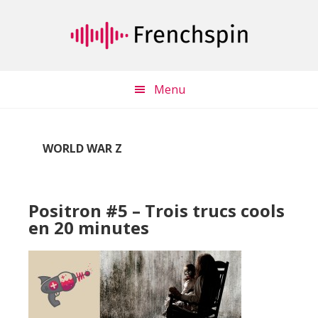
Passer
Passer
au
à
contenu
la
principal
barre
latérale
Menu
principale
WORLD WAR Z
Positron #5 – Trois trucs cools
en 20 minutes
Lecteur
audio