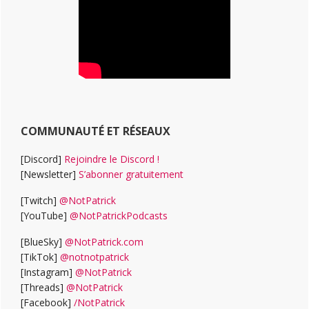
COMMUNAUTÉ ET RÉSEAUX
[Discord]
Rejoindre le Discord !
[Newsletter]
S’abonner gratuitement
[Twitch]
@NotPatrick
[YouTube]
@NotPatrickPodcasts
[BlueSky]
@NotPatrick.com
[TikTok]
@notnotpatrick
[Instagram]
@NotPatrick
[Threads]
@NotPatrick
[Facebook]
/NotPatrick