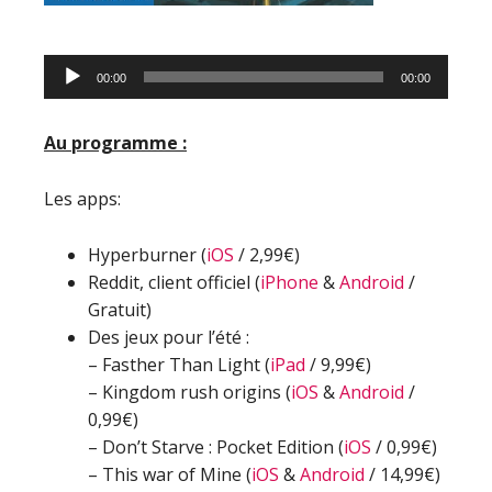
Lecteur
00:00
00:00
audio
Au programme :
Les apps:
Hyperburner (
iOS
/ 2,99€)
Reddit, client officiel (
iPhone
&
Android
/
Gratuit)
Des jeux pour l’été :
– Fasther Than Light (
iPad
/ 9,99€)
– Kingdom rush origins (
iOS
&
Android
/
0,99€)
– Don’t Starve : Pocket Edition (
iOS
/ 0,99€)
– This war of Mine (
iOS
&
Android
/ 14,99€)