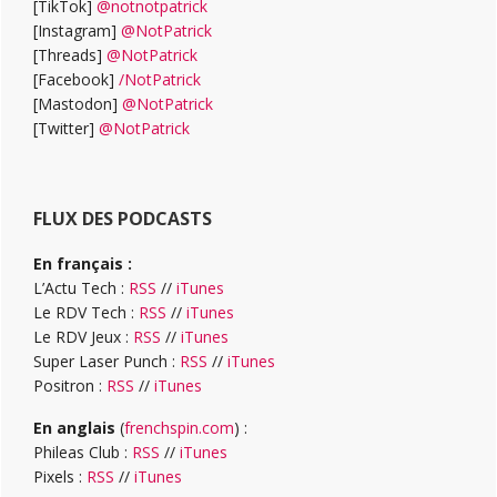
[TikTok]
@notnotpatrick
[Instagram]
@NotPatrick
[Threads]
@NotPatrick
[Facebook]
/NotPatrick
[Mastodon]
@NotPatrick
[Twitter]
@NotPatrick
FLUX DES PODCASTS
En français :
L’Actu Tech :
RSS
//
iTunes
Le RDV Tech :
RSS
//
iTunes
Le RDV Jeux :
RSS
//
iTunes
Super Laser Punch :
RSS
//
iTunes
Positron :
RSS
//
iTunes
En anglais
(
frenchspin.com
) :
Phileas Club :
RSS
//
iTunes
Pixels :
RSS
//
iTunes