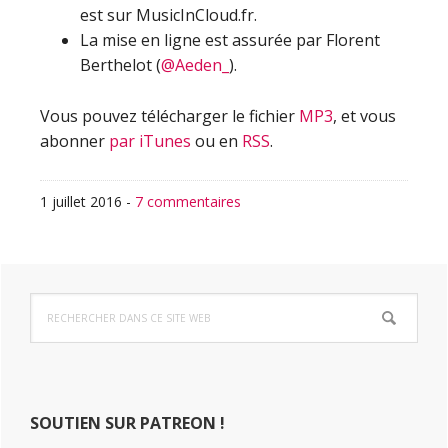
est sur MusicInCloud.fr.
La mise en ligne est assurée par Florent
Berthelot (
@Aeden_
).
Vous pouvez télécharger le fichier
MP3
, et vous
abonner
par iTunes
ou en
RSS
.
1 juillet 2016
-
7 commentaires
Barre
Rechercher
latérale
dans
ce
principale
site
Web
SOUTIEN SUR PATREON !