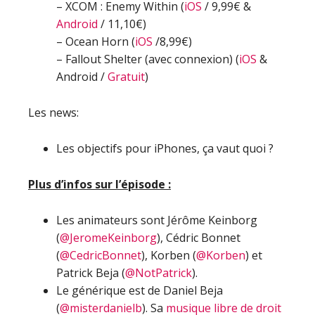
– XCOM : Enemy Within (
iOS
/ 9,99€ &
Android
/ 11,10€)
– Ocean Horn (
iOS
/8,99€)
– Fallout Shelter (avec connexion) (
iOS
&
Android /
Gratuit
)
Les news:
Les objectifs pour iPhones, ça vaut quoi ?
Plus d’infos sur l’épisode :
Les animateurs sont Jérôme Keinborg
(
@JeromeKeinborg
), Cédric Bonnet
(
@CedricBonnet
), Korben (
@Korben
) et
Patrick Beja (
@NotPatrick
).
Le générique est de Daniel Beja
(
@misterdanielb
). Sa
musique libre de droit