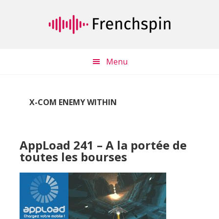
Passer
Passer
au
à
contenu
la
principal
barre
latérale
Menu
principale
X-COM ENEMY WITHIN
AppLoad 241 – A la portée de
toutes les bourses