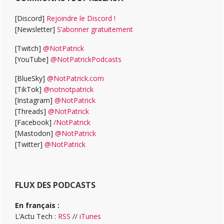
[Discord]
Rejoindre le Discord !
[Newsletter]
S’abonner gratuitement
[Twitch]
@NotPatrick
[YouTube]
@NotPatrickPodcasts
[BlueSky]
@NotPatrick.com
[TikTok]
@notnotpatrick
[Instagram]
@NotPatrick
[Threads]
@NotPatrick
[Facebook]
/NotPatrick
[Mastodon]
@NotPatrick
[Twitter]
@NotPatrick
FLUX DES PODCASTS
En français :
L’Actu Tech :
RSS
//
iTunes