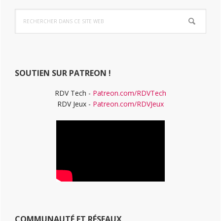
Barre
Rechercher
latérale
dans
ce
principale
site
Web
SOUTIEN SUR PATREON !
RDV Tech -
Patreon.com/RDVTech
RDV Jeux -
Patreon.com/RDVJeux
COMMUNAUTÉ ET RÉSEAUX