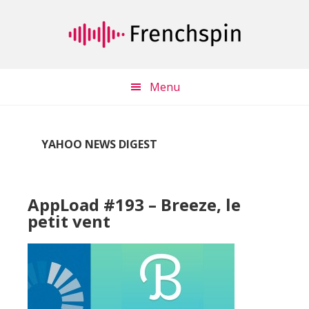
Passer
Passer
au
à
contenu
la
principal
barre
latérale
Menu
principale
YAHOO NEWS DIGEST
AppLoad #193 – Breeze, le
petit vent