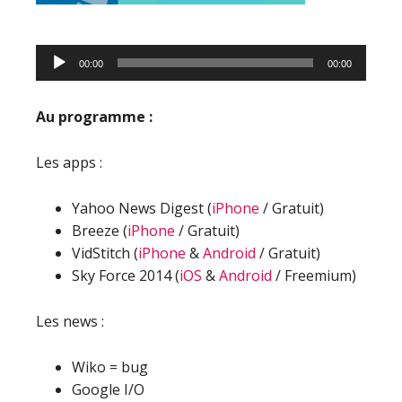
Lecteur
00:00
00:00
audio
Au programme :
Les apps :
Yahoo News Digest (
iPhone
/ Gratuit)
Breeze (
iPhone
/ Gratuit)
VidStitch (
iPhone
&
Android
/ Gratuit)
Sky Force 2014 (
iOS
&
Android
/ Freemium)
Les news :
Wiko = bug
Google I/O