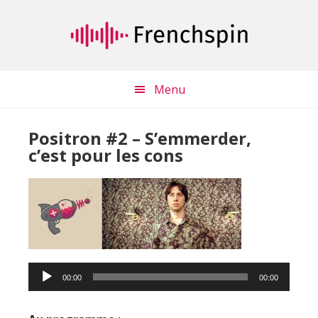
Passer
Passer
au
à
contenu
la
principal
barre
latérale
Menu
principale
Positron #2 – S’emmerder,
c’est pour les cons
Lecteur
audio
00:00
00:00