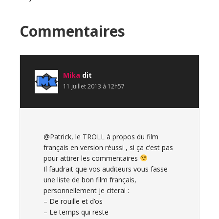
Interactions
Commentaires
du
lecteur
Mika
dit
11 juillet 2013 à 12h57
@Patrick, le TROLL à propos du film
français en version réussi , si ça c’est pas
pour attirer les commentaires
Il faudrait que vos auditeurs vous fasse
une liste de bon film français,
personnellement je citerai :
– De rouille et d’os
– Le temps qui reste