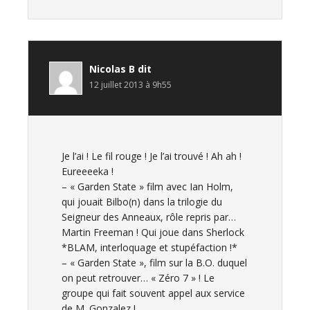
Nicolas B
dit
12 juillet 2013 à 9h55
Je l’ai ! Le fil rouge ! Je l’ai trouvé ! Ah ah !
Eureeeeka !
– « Garden State » film avec Ian Holm,
qui jouait Bilbo(n) dans la trilogie du
Seigneur des Anneaux, rôle repris par…
Martin Freeman ! Qui joue dans Sherlock
*BLAM, interloquage et stupéfaction !*
– « Garden State », film sur la B.O. duquel
on peut retrouver… « Zéro 7 » ! Le
groupe qui fait souvent appel aux service
de M. Gonzalez !