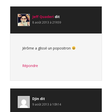
Jeff Quaderi
dit
8 août 2013 à 21h59
Jérôme a glissé un popositron
Répondre
Djin
dit
9 août 2013 à 10h14