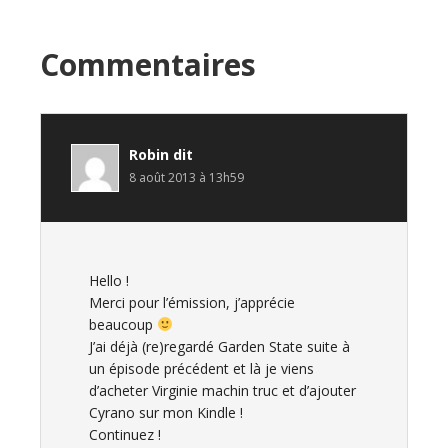
Interactions
Commentaires
du
lecteur
Robin
dit
8 août 2013 à 13h59
Hello !
Merci pour l’émission, j’apprécie
beaucoup
J’ai déjà (re)regardé Garden State suite à
un épisode précédent et là je viens
d’acheter Virginie machin truc et d’ajouter
Cyrano sur mon Kindle !
Continuez !