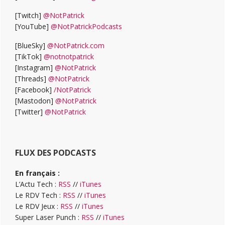
[Twitch]
@NotPatrick
[YouTube]
@NotPatrickPodcasts
[BlueSky]
@NotPatrick.com
[TikTok]
@notnotpatrick
[Instagram]
@NotPatrick
[Threads]
@NotPatrick
[Facebook]
/NotPatrick
[Mastodon]
@NotPatrick
[Twitter]
@NotPatrick
FLUX DES PODCASTS
En français :
L’Actu Tech :
RSS
//
iTunes
Le RDV Tech :
RSS
//
iTunes
Le RDV Jeux :
RSS
//
iTunes
Super Laser Punch :
RSS
//
iTunes