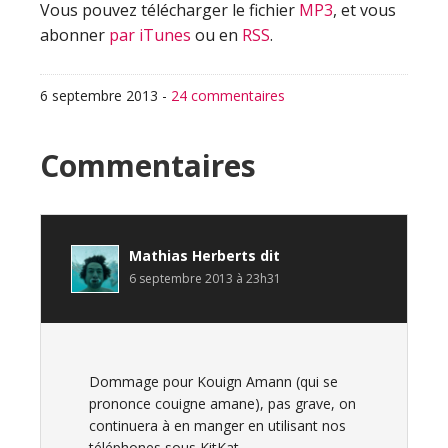
Vous pouvez télécharger le fichier
MP3
, et vous
abonner
par iTunes
ou en
RSS
.
6 septembre 2013
-
24 commentaires
Interactions
Commentaires
du
lecteur
Mathias Herberts
dit
6 septembre 2013 à 23h31
Dommage pour Kouign Amann (qui se
prononce couigne amane), pas grave, on
continuera à en manger en utilisant nos
téléphones sous KitKat…