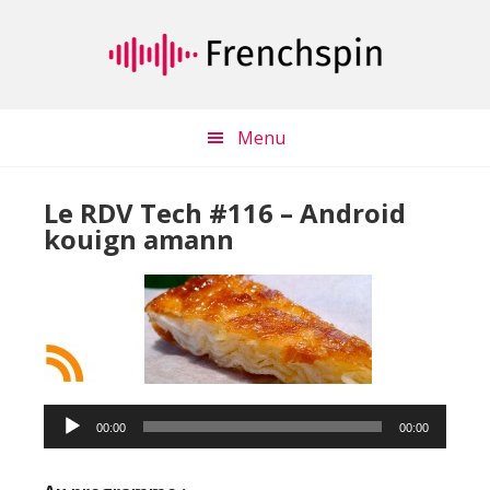
Passer
Passer
au
à
contenu
la
principal
barre
latérale
Menu
principale
Le RDV Tech #116 – Android
kouign amann
Lecteur
audio
00:00
00:00