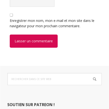
Enregistrer mon nom, mon e-mail et mon site dans le
navigateur pour mon prochain commentaire.
Barre
Rechercher
latérale
dans
ce
principale
site
Web
SOUTIEN SUR PATREON !