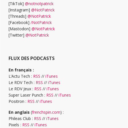
[TikTok]
@notnotpatrick
[Instagram]
@NotPatrick
[Threads]
@NotPatrick
[Facebook]
/NotPatrick
[Mastodon]
@NotPatrick
[Twitter]
@NotPatrick
FLUX DES PODCASTS
En français :
L’Actu Tech :
RSS
//
iTunes
Le RDV Tech :
RSS
//
iTunes
Le RDV Jeux :
RSS
//
iTunes
Super Laser Punch :
RSS
//
iTunes
Positron :
RSS
//
iTunes
En anglais
(
frenchspin.com
) :
Phileas Club :
RSS
//
iTunes
Pixels :
RSS
//
iTunes