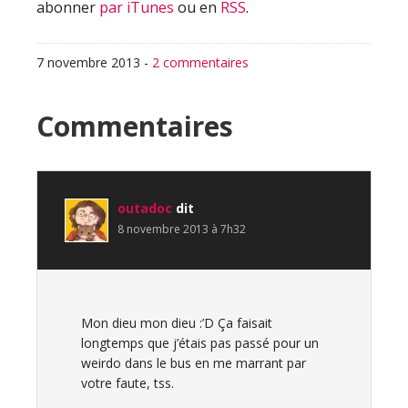
abonner
par iTunes
ou en
RSS
.
7 novembre 2013
-
2 commentaires
Interactions
Commentaires
du
lecteur
outadoc
dit
8 novembre 2013 à 7h32
Mon dieu mon dieu :’D Ça faisait
longtemps que j’étais pas passé pour un
weirdo dans le bus en me marrant par
votre faute, tss.