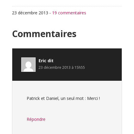
23 décembre 2013
-
19 commentaires
Interactions
Commentaires
du
lecteur
Eric
dit
23 décembre 2013 à 15h55
Patrick et Daniel, un seul mot : Merci !
Répondre