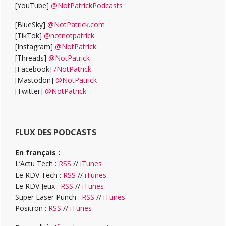
[YouTube]
@NotPatrickPodcasts
[BlueSky]
@NotPatrick.com
[TikTok]
@notnotpatrick
[Instagram]
@NotPatrick
[Threads]
@NotPatrick
[Facebook]
/NotPatrick
[Mastodon]
@NotPatrick
[Twitter]
@NotPatrick
FLUX DES PODCASTS
En français :
L’Actu Tech :
RSS
//
iTunes
Le RDV Tech :
RSS
//
iTunes
Le RDV Jeux :
RSS
//
iTunes
Super Laser Punch :
RSS
//
iTunes
Positron :
RSS
//
iTunes