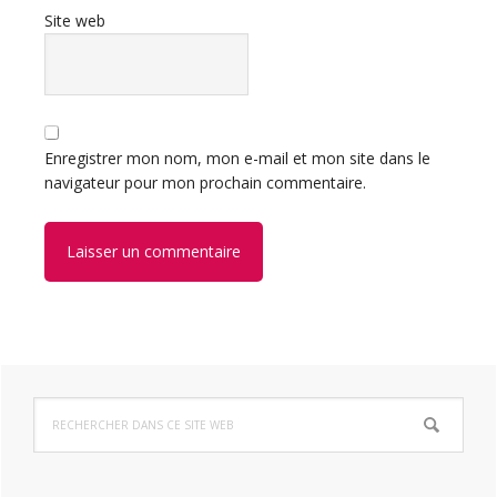
Site web
Enregistrer mon nom, mon e-mail et mon site dans le
navigateur pour mon prochain commentaire.
Barre
Rechercher
latérale
dans
ce
principale
site