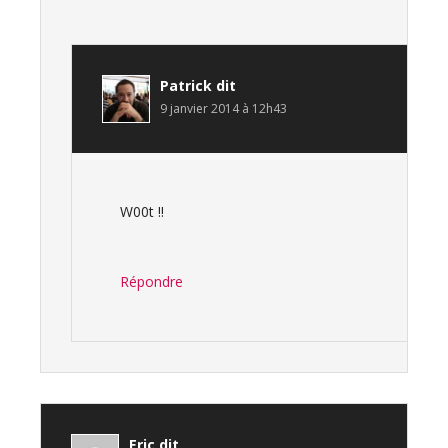
Patrick
dit
9 janvier 2014 à 12h43
W00t !!
Répondre
Eric
dit