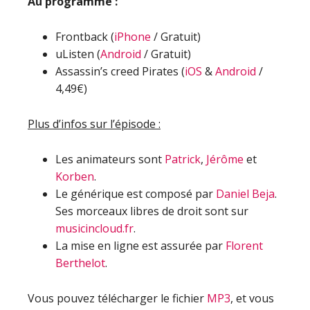
Au programme :
Frontback (
iPhone
/ Gratuit)
uListen (
Android
/ Gratuit)
Assassin’s creed Pirates (
iOS
&
Android
/
4,49€)
Plus d’infos sur l’épisode :
Les animateurs sont
Patrick
,
Jérôme
et
Korben
.
Le générique est composé par
Daniel Beja
.
Ses morceaux libres de droit sont sur
musicincloud.fr
.
La mise en ligne est assurée par
Florent
Berthelot
.
Vous pouvez télécharger le fichier
MP3
, et vous