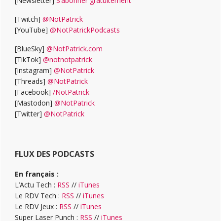
[Newsletter]
S’abonner gratuitement
[Twitch]
@NotPatrick
[YouTube]
@NotPatrickPodcasts
[BlueSky]
@NotPatrick.com
[TikTok]
@notnotpatrick
[Instagram]
@NotPatrick
[Threads]
@NotPatrick
[Facebook]
/NotPatrick
[Mastodon]
@NotPatrick
[Twitter]
@NotPatrick
FLUX DES PODCASTS
En français :
L’Actu Tech :
RSS
//
iTunes
Le RDV Tech :
RSS
//
iTunes
Le RDV Jeux :
RSS
//
iTunes
Super Laser Punch :
RSS
//
iTunes