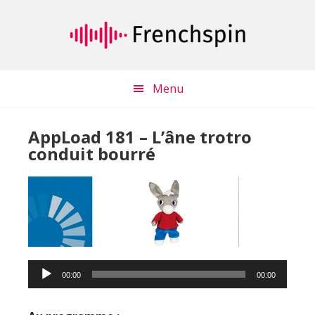
Passer
Passer
au
à
contenu
la
principal
barre
latérale
Menu
principale
AppLoad 181 – L’âne trotro
conduit bourré
Lecteur
audio
00:00
00:00