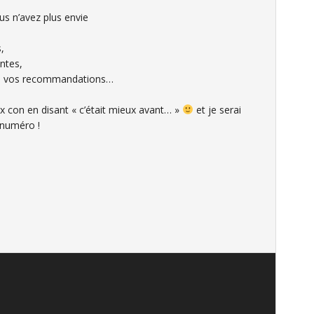
us n’avez plus envie
,
ntes,
ce à vos recommandations…
ux con en disant « c’était mieux avant… »
et je serai
 numéro !