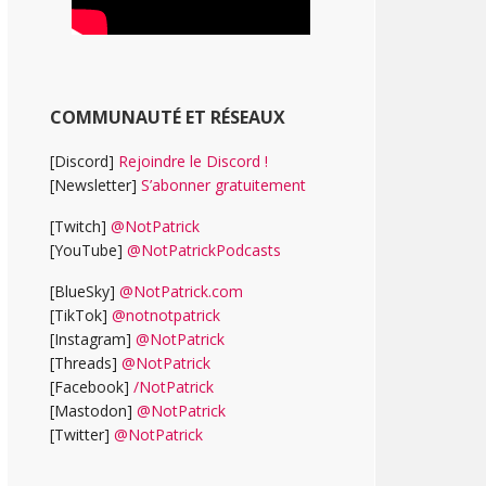
COMMUNAUTÉ ET RÉSEAUX
[Discord]
Rejoindre le Discord !
[Newsletter]
S’abonner gratuitement
[Twitch]
@NotPatrick
[YouTube]
@NotPatrickPodcasts
[BlueSky]
@NotPatrick.com
[TikTok]
@notnotpatrick
[Instagram]
@NotPatrick
[Threads]
@NotPatrick
[Facebook]
/NotPatrick
[Mastodon]
@NotPatrick
[Twitter]
@NotPatrick