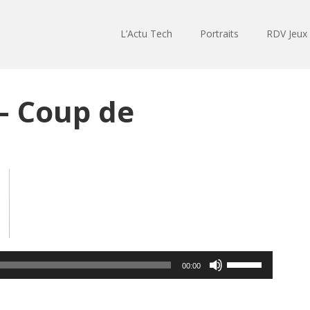
L’Actu Tech
Portraits
RDV Jeux
– Coup de
Lecteur
audio
Utilisez
00:00
les
flèches