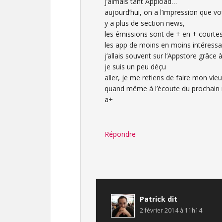
j’aimais tant Appload…
aujourd’hui, on a l’impression que vo
y a plus de section news,
les émissions sont de + en + courtes
les app de moins en moins intéressa
j’allais souvent sur l’Appstore grâ
je suis un peu déçu
aller, je me retiens de faire mon vie
quand même à l’écoute du prochain
a+
Répondre
Patrick
dit
2 février 2014 à 11h14