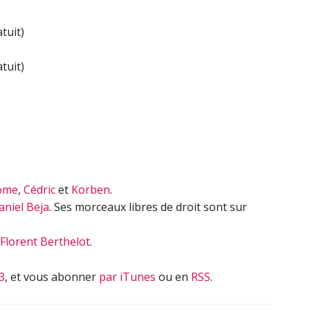
haut/bas
pour
tuit)
augmenter
ou
tuit)
diminuer
le
volume.
ôme
,
Cédric
et
Korben
.
aniel Beja
. Ses morceaux libres de droit sont sur
Florent Berthelot
.
3
, et vous abonner
par iTunes
ou en
RSS
.