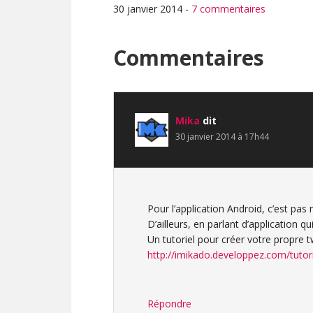
30 janvier 2014
-
7 commentaires
Interactions
Commentaires
du
lecteur
Mika
dit
30 janvier 2014 à 17h44
Pour l’application Android, c’est p
D’ailleurs, en parlant d’application q
Un tutoriel pour créer votre propre 
http://imikado.developpez.com/tutor
Répondre