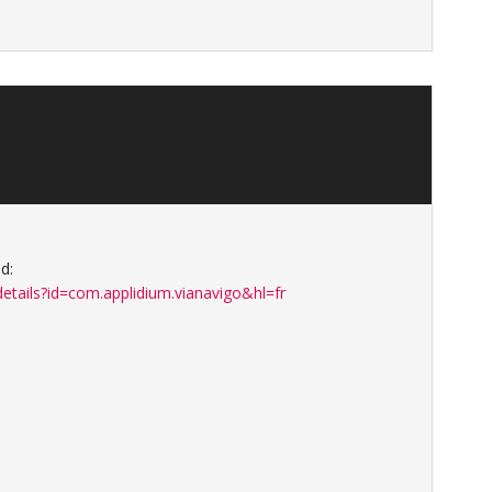
d:
details?id=com.applidium.vianavigo&hl=fr