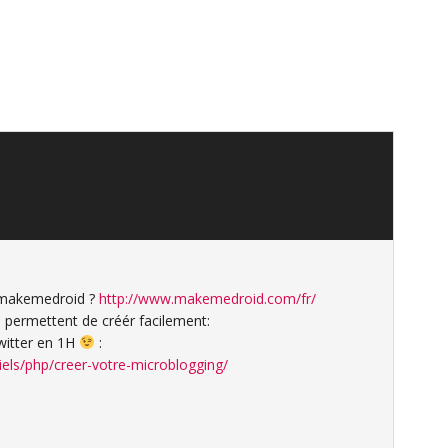
as makemedroid ?
http://www.makemedroid.com/fr/
ui permettent de créér facilement:
twitter en 1H
:
iels/php/creer-votre-microblogging/