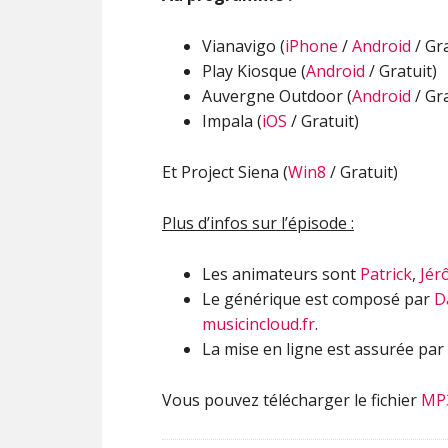
Vianavigo (
iPhone
/
Android
/ Gra
Play Kiosque (
Android
/ Gratuit)
Auvergne Outdoor (
Android
/ Gra
Impala (
iOS
/ Gratuit)
Et Project Siena (
Win8
/ Gratuit)
Plus d’infos sur l’épisode :
Les animateurs sont
Patrick
,
Jér
Le générique est composé par
D
musicincloud.fr
.
La mise en ligne est assurée par
Vous pouvez télécharger le fichier
MP