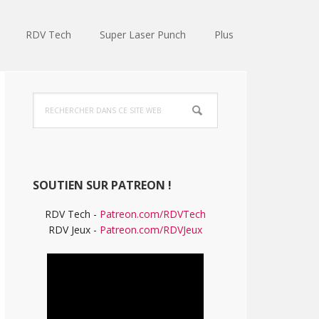
RDV Tech
Super Laser Punch
Plus
Barre
Rechercher
latérale
dans
ce
principale
site
Web
SOUTIEN SUR PATREON !
RDV Tech -
Patreon.com/RDVTech
RDV Jeux -
Patreon.com/RDVJeux