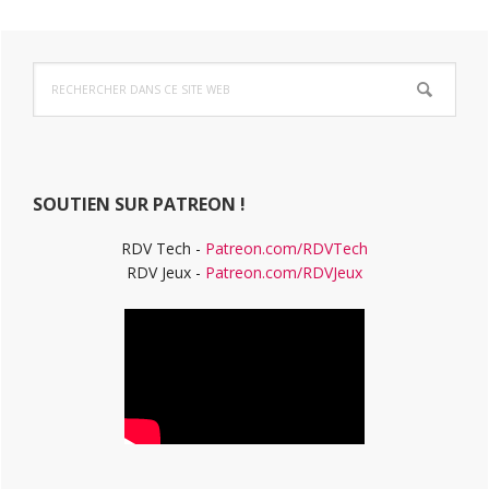
Barre
Rechercher
latérale
dans
ce
principale
site
Web
SOUTIEN SUR PATREON !
RDV Tech -
Patreon.com/RDVTech
RDV Jeux -
Patreon.com/RDVJeux