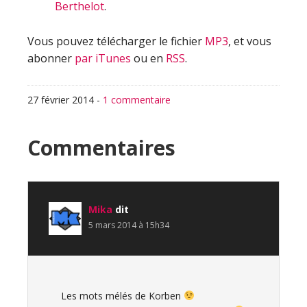
Berthelot
.
Vous pouvez télécharger le fichier
MP3
, et vous
abonner
par iTunes
ou en
RSS
.
27 février 2014
-
1 commentaire
Interactions
Commentaires
du
lecteur
Mika
dit
5 mars 2014 à 15h34
Les mots mélés de Korben