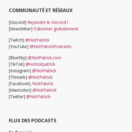
COMMUNAUTÉ ET RÉSEAUX
[Discord]
Rejoindre le Discord !
[Newsletter]
S’abonner gratuitement
[Twitch]
@NotPatrick
[YouTube]
@NotPatrickPodcasts
[BlueSky]
@NotPatrick.com
[TikTok]
@notnotpatrick
[Instagram]
@NotPatrick
[Threads]
@NotPatrick
[Facebook]
/NotPatrick
[Mastodon]
@NotPatrick
[Twitter]
@NotPatrick
FLUX DES PODCASTS