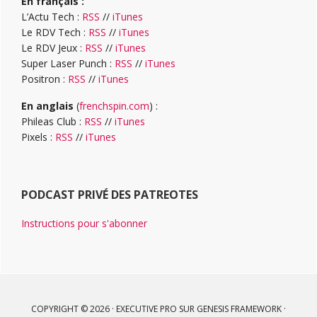
En français :
L’Actu Tech :
RSS
//
iTunes
Le RDV Tech :
RSS
//
iTunes
Le RDV Jeux :
RSS
//
iTunes
Super Laser Punch :
RSS
//
iTunes
Positron :
RSS
//
iTunes
En anglais
(
frenchspin.com
) :
Phileas Club :
RSS
//
iTunes
Pixels :
RSS
//
iTunes
PODCAST PRIVÉ DES PATREOTES
Instructions pour s'abonner
COPYRIGHT © 2026 ·
EXECUTIVE PRO
SUR
GENESIS FRAMEWORK
·