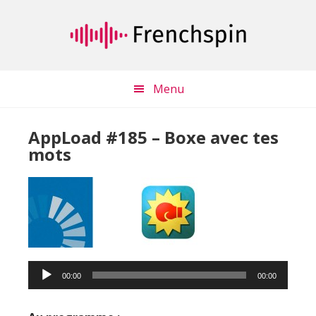
Passer
Passer
au
à
contenu
la
principal
barre
latérale
Menu
principale
AppLoad #185 – Boxe avec tes
mots
Lecteur
audio
00:00
00:00