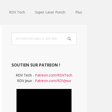
RDV Tech
Super Laser Punch
Plus
Barre
Rechercher
latérale
dans
ce
principale
site
Web
SOUTIEN SUR PATREON !
RDV Tech -
Patreon.com/RDVTech
RDV Jeux -
Patreon.com/RDVJeux