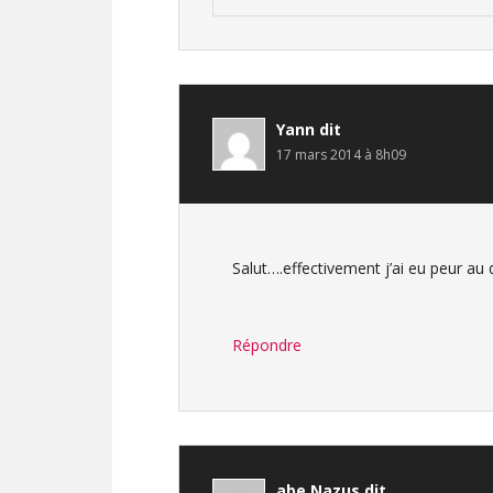
Yann
dit
17 mars 2014 à 8h09
Salut….effectivement j’ai eu peur au
Répondre
abe Nazus
dit