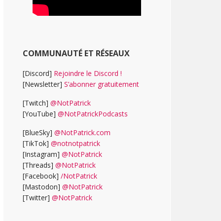
COMMUNAUTÉ ET RÉSEAUX
[Discord]
Rejoindre le Discord !
[Newsletter]
S’abonner gratuitement
[Twitch]
@NotPatrick
[YouTube]
@NotPatrickPodcasts
[BlueSky]
@NotPatrick.com
[TikTok]
@notnotpatrick
[Instagram]
@NotPatrick
[Threads]
@NotPatrick
[Facebook]
/NotPatrick
[Mastodon]
@NotPatrick
[Twitter]
@NotPatrick