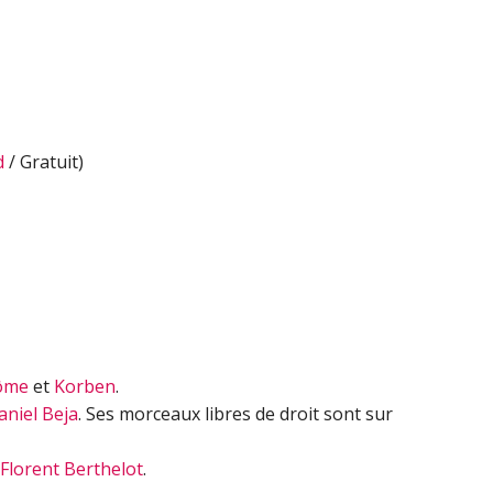
haut/bas
pour
augmenter
ou
diminuer
le
d
/ Gratuit)
volume.
ôme
et
Korben
.
aniel Beja
. Ses morceaux libres de droit sont sur
Florent Berthelot
.