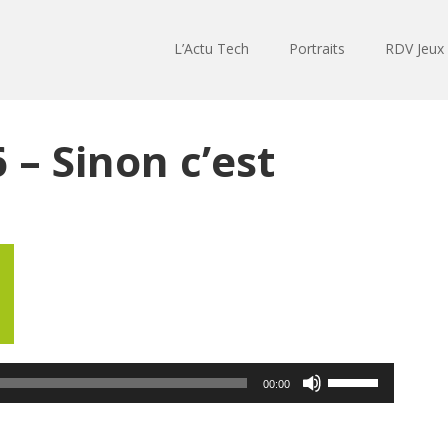
L’Actu Tech
Portraits
RDV Jeux
– Sinon c’est
Lecteur
audio
Utilisez
00:00
les
flèches