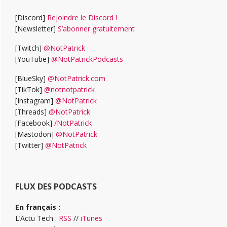
[Discord]
Rejoindre le Discord !
[Newsletter]
S’abonner gratuitement
[Twitch]
@NotPatrick
[YouTube]
@NotPatrickPodcasts
[BlueSky]
@NotPatrick.com
[TikTok]
@notnotpatrick
[Instagram]
@NotPatrick
[Threads]
@NotPatrick
[Facebook]
/NotPatrick
[Mastodon]
@NotPatrick
[Twitter]
@NotPatrick
FLUX DES PODCASTS
En français :
L’Actu Tech :
RSS
//
iTunes