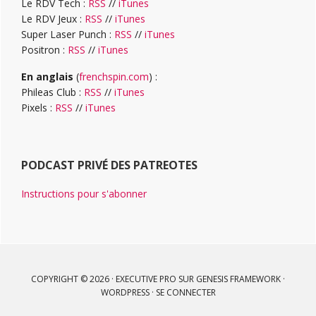
Le RDV Tech :
RSS
//
iTunes
Le RDV Jeux :
RSS
//
iTunes
Super Laser Punch :
RSS
//
iTunes
Positron :
RSS
//
iTunes
En anglais
(
frenchspin.com
) :
Phileas Club :
RSS
//
iTunes
Pixels :
RSS
//
iTunes
PODCAST PRIVÉ DES PATREOTES
Instructions pour s'abonner
COPYRIGHT © 2026 ·
EXECUTIVE PRO
SUR
GENESIS FRAMEWORK
·
WORDPRESS
·
SE CONNECTER