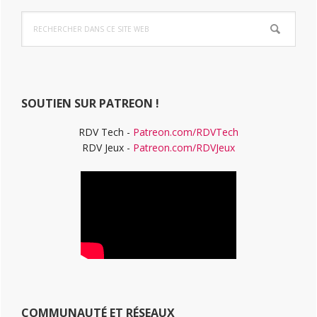
Barre
Rechercher
latérale
dans
ce
principale
site
Web
SOUTIEN SUR PATREON !
RDV Tech -
Patreon.com/RDVTech
RDV Jeux -
Patreon.com/RDVJeux
COMMUNAUTÉ ET RÉSEAUX