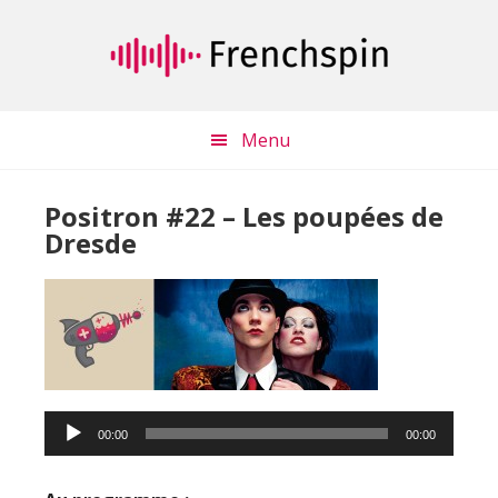
Passer
Passer
au
à
contenu
la
principal
barre
latérale
Menu
principale
Positron #22 – Les poupées de
Dresde
Lecteur
audio
00:00
00:00