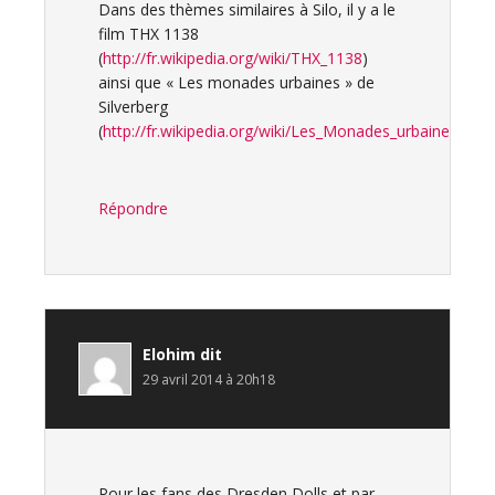
Dans des thèmes similaires à Silo, il y a le
film THX 1138
(
http://fr.wikipedia.org/wiki/THX_1138
)
ainsi que « Les monades urbaines » de
Silverberg
(
http://fr.wikipedia.org/wiki/Les_Monades_urbaines
).
Répondre
Elohim
dit
29 avril 2014 à 20h18
Pour les fans des Dresden Dolls et par