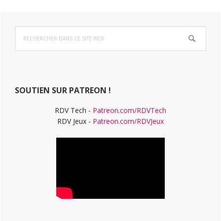
Barre
Rechercher
latérale
dans
ce
principale
site
Web
SOUTIEN SUR PATREON !
RDV Tech -
Patreon.com/RDVTech
RDV Jeux -
Patreon.com/RDVJeux