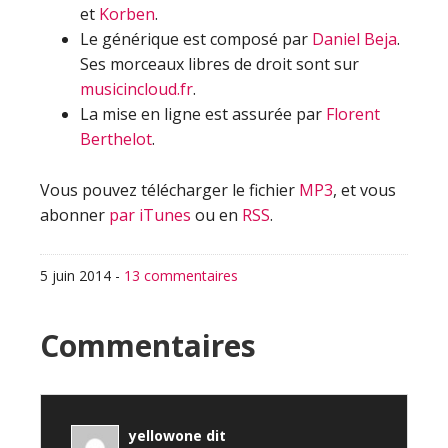
et
Korben
.
Le générique est composé par
Daniel Beja
.
Ses morceaux libres de droit sont sur
musicincloud.fr
.
La mise en ligne est assurée par
Florent
Berthelot
.
Vous pouvez télécharger le fichier
MP3
, et vous
abonner
par iTunes
ou en
RSS
.
5 juin 2014
-
13 commentaires
Interactions
Commentaires
du
lecteur
yellowone
dit