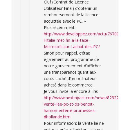
Cluf (Contrat de Licence
Utilisateur Final) d’obtenir un
remboursement de la licence
acquittée avec le PC. »
Plus récemment:
http://www.developpez.com/actu/76700/Win
l-Italie-met-fin-a-la-taxe-
Microsoft-sur-l-achat-des-PC/
Sinon pour rappel, c’était
également au programme de
notre gouvernement d’afficher
une transparence quant aux
couts caché d’un ordinateur
acheté dans le commerce.
Je vous invite là encore à lire:
http://www.nextinpact.com/news/82322-
vente-liee-pc-et-os-benoit-
hamon-enterre-promesses-
dhollande.htm
Pour information: la vente lié ne
nuit pas qu’aux libristes, elle nuit