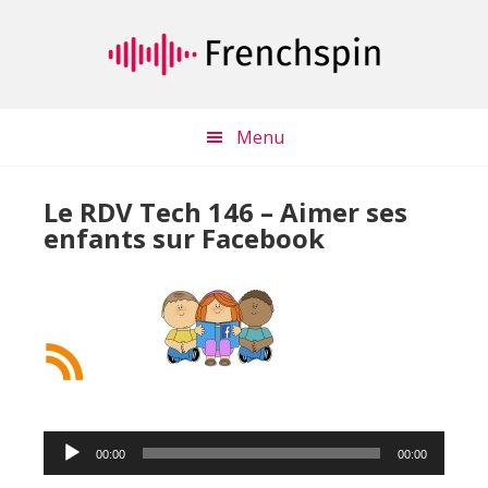
Passer
Passer
au
à
contenu
la
principal
barre
latérale
Menu
principale
Le RDV Tech 146 – Aimer ses
enfants sur Facebook
Lecteur
00:00
00:00
audio