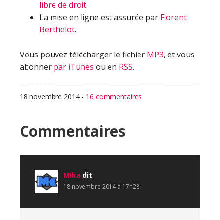
libre de droit
.
La mise en ligne est assurée par
Florent
Berthelot
.
Vous pouvez télécharger le fichier
MP3
, et vous
abonner
par iTunes
ou en
RSS
.
18 novembre 2014
-
16 commentaires
Interactions
Commentaires
du
lecteur
Mika
dit
18 novembre 2014 à 17h28