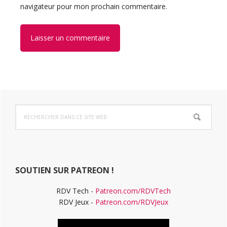
navigateur pour mon prochain commentaire.
Barre
Rechercher
latérale
dans
ce
principale
site
Web
SOUTIEN SUR PATREON !
RDV Tech -
Patreon.com/RDVTech
RDV Jeux -
Patreon.com/RDVJeux