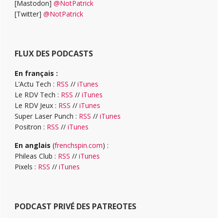
[Mastodon]
@NotPatrick
[Twitter]
@NotPatrick
FLUX DES PODCASTS
En français :
L’Actu Tech :
RSS
//
iTunes
Le RDV Tech :
RSS
//
iTunes
Le RDV Jeux :
RSS
//
iTunes
Super Laser Punch :
RSS
//
iTunes
Positron :
RSS
//
iTunes
En anglais
(
frenchspin.com
) :
Phileas Club :
RSS
//
iTunes
Pixels :
RSS
//
iTunes
PODCAST PRIVÉ DES PATREOTES