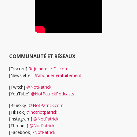
COMMUNAUTÉ ET RÉSEAUX
[Discord]
Rejoindre le Discord !
[Newsletter]
S’abonner gratuitement
[Twitch]
@NotPatrick
[YouTube]
@NotPatrickPodcasts
[BlueSky]
@NotPatrick.com
[TikTok]
@notnotpatrick
[Instagram]
@NotPatrick
[Threads]
@NotPatrick
[Facebook]
/NotPatrick