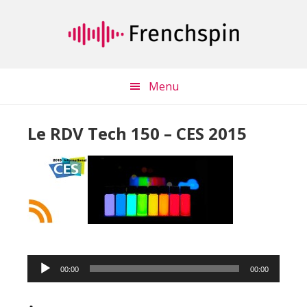
Passer
Passer
au
à
contenu
la
principal
barre
latérale
Menu
principale
Le RDV Tech 150 – CES 2015
Lecteur
00:00
00:00
audio