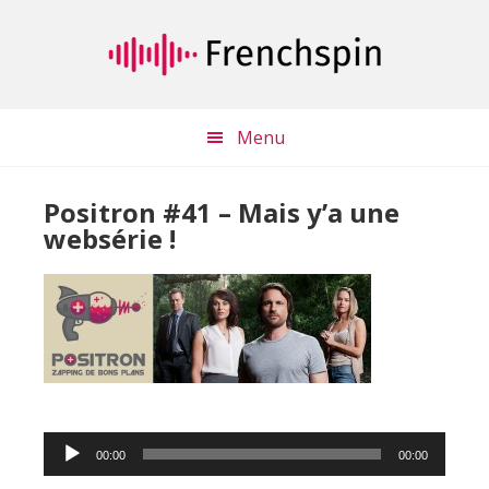
Passer
Passer
au
à
contenu
la
principal
barre
latérale
Menu
principale
Positron #41 – Mais y’a une
websérie !
Lecteur
00:00
00:00
audio