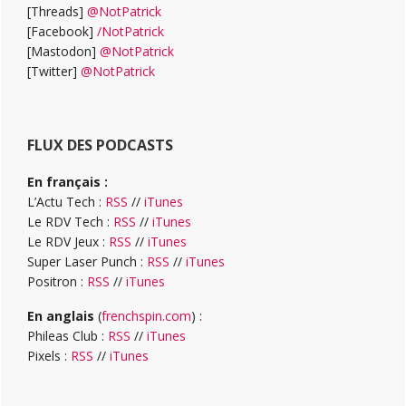
[Threads]
@NotPatrick
[Facebook]
/NotPatrick
[Mastodon]
@NotPatrick
[Twitter]
@NotPatrick
FLUX DES PODCASTS
En français :
L’Actu Tech :
RSS
//
iTunes
Le RDV Tech :
RSS
//
iTunes
Le RDV Jeux :
RSS
//
iTunes
Super Laser Punch :
RSS
//
iTunes
Positron :
RSS
//
iTunes
En anglais
(
frenchspin.com
) :
Phileas Club :
RSS
//
iTunes
Pixels :
RSS
//
iTunes