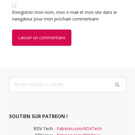
Enregistrer mon nom, mon e-mail et mon site dans le
navigateur pour mon prochain commentaire.
Barre
Rechercher
latérale
dans
ce
principale
site
Web
SOUTIEN SUR PATREON !
RDV Tech -
Patreon.com/RDVTech