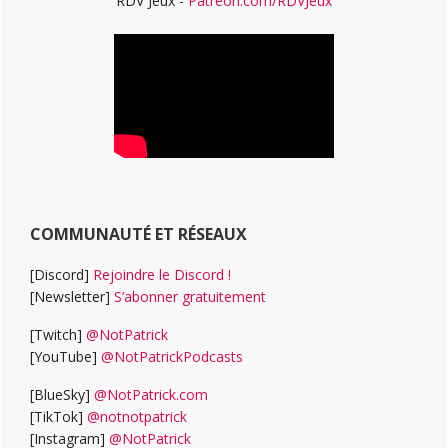
RDV Jeux -
Patreon.com/RDVJeux
COMMUNAUTÉ ET RÉSEAUX
[Discord]
Rejoindre le Discord !
[Newsletter]
S’abonner gratuitement
[Twitch]
@NotPatrick
[YouTube]
@NotPatrickPodcasts
[BlueSky]
@NotPatrick.com
[TikTok]
@notnotpatrick
[Instagram]
@NotPatrick