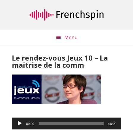
Passer
Passer
au
à
contenu
la
principal
barre
latérale
Menu
principale
Le rendez-vous Jeux 10 – La
maitrise de la comm
Lecteur
00:00
00:00
audio