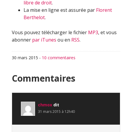
libre de droit
.
La mise en ligne est assurée par
Florent
Berthelot
.
Vous pouvez télécharger le fichier
MP3
, et vous
abonner
par iTunes
ou en
RSS
.
30 mars 2015
-
10 commentaires
Interactions
Commentaires
du
lecteur
chmox
dit
31 mars 2015 à 12h40