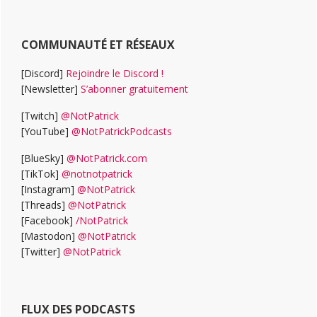
COMMUNAUTÉ ET RÉSEAUX
[Discord]
Rejoindre le Discord !
[Newsletter]
S’abonner gratuitement
[Twitch]
@NotPatrick
[YouTube]
@NotPatrickPodcasts
[BlueSky]
@NotPatrick.com
[TikTok]
@notnotpatrick
[Instagram]
@NotPatrick
[Threads]
@NotPatrick
[Facebook]
/NotPatrick
[Mastodon]
@NotPatrick
[Twitter]
@NotPatrick
FLUX DES PODCASTS