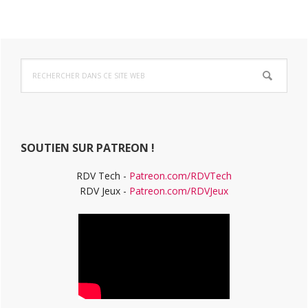
Barre
Rechercher
latérale
dans
ce
principale
site
Web
SOUTIEN SUR PATREON !
RDV Tech -
Patreon.com/RDVTech
RDV Jeux -
Patreon.com/RDVJeux