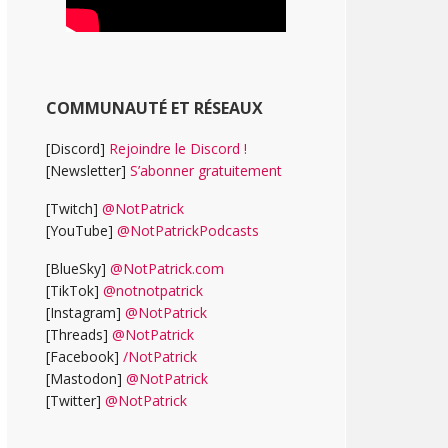
COMMUNAUTÉ ET RÉSEAUX
[Discord]
Rejoindre le Discord !
[Newsletter]
S’abonner gratuitement
[Twitch]
@NotPatrick
[YouTube]
@NotPatrickPodcasts
[BlueSky]
@NotPatrick.com
[TikTok]
@notnotpatrick
[Instagram]
@NotPatrick
[Threads]
@NotPatrick
[Facebook]
/NotPatrick
[Mastodon]
@NotPatrick
[Twitter]
@NotPatrick