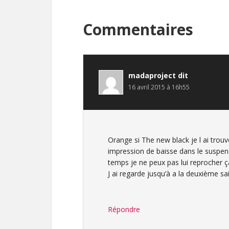
Interactions
Commentaires
du
lecteur
madaproject
dit
16 avril 2015 à 16h55
Orange si The new black je l ai trou
impression de baisse dans le suspe
temps je ne peux pas lui reprocher ça
J ai regarde jusqu’à a la deuxième s
Répondre