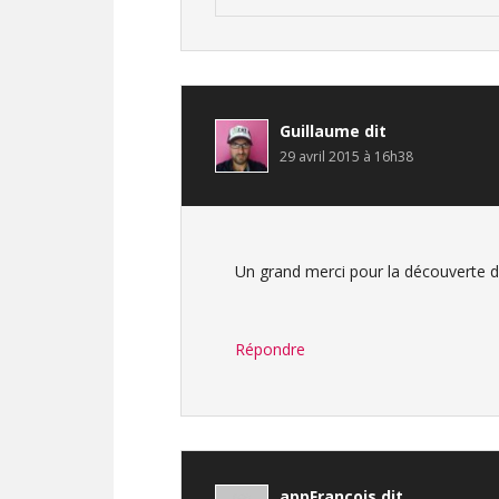
Guillaume
dit
29 avril 2015 à 16h38
Un grand merci pour la découverte du li
Répondre
appFrancois
dit