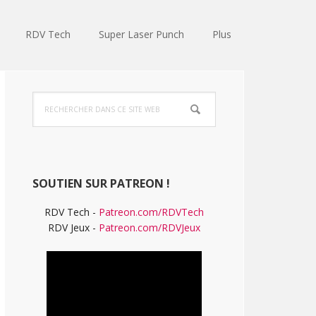
RDV Tech
Super Laser Punch
Plus
Barre
Rechercher
latérale
dans
ce
principale
site
Web
SOUTIEN SUR PATREON !
RDV Tech -
Patreon.com/RDVTech
RDV Jeux -
Patreon.com/RDVJeux