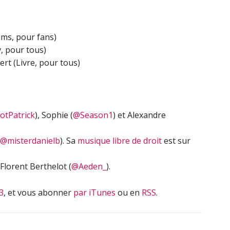
flèches
haut/bas
pour
ms, pour fans)
augmenter
v, pour tous)
ou
bert (Livre, pour tous)
diminuer
le
volume.
tPatrick
), Sophie (
@Season1
) et Alexandre
@misterdanielb
). Sa
musique libre de droit
est sur
Florent Berthelot (
@Aeden_
).
3
, et vous abonner
par iTunes
ou en
RSS
.