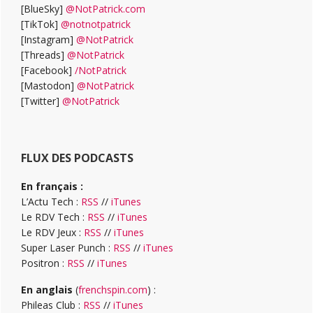
[BlueSky]
@NotPatrick.com
[TikTok]
@notnotpatrick
[Instagram]
@NotPatrick
[Threads]
@NotPatrick
[Facebook]
/NotPatrick
[Mastodon]
@NotPatrick
[Twitter]
@NotPatrick
FLUX DES PODCASTS
En français :
L’Actu Tech :
RSS
//
iTunes
Le RDV Tech :
RSS
//
iTunes
Le RDV Jeux :
RSS
//
iTunes
Super Laser Punch :
RSS
//
iTunes
Positron :
RSS
//
iTunes
En anglais
(
frenchspin.com
) :
Phileas Club :
RSS
//
iTunes