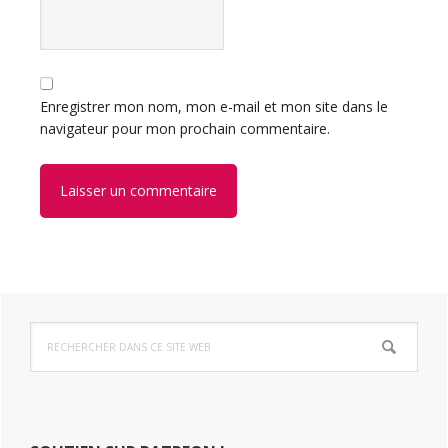
Enregistrer mon nom, mon e-mail et mon site dans le
navigateur pour mon prochain commentaire.
Barre
Rechercher
latérale
dans
ce
principale
site
Web