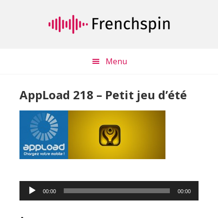
Passer
Passer
au
à
contenu
la
principal
barre
latérale
Menu
principale
AppLoad 218 – Petit jeu d’été
Lecteur
00:00
00:00
audio