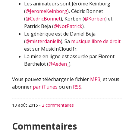
Les animateurs sont Jérôme Keinborg
(
@JeromeKeinborg
), Cédric Bonnet
(
@CedricBonnet
), Korben (
@Korben
) et
Patrick Beja (
@NotPatrick
).
Le générique est de Daniel Beja
(
@misterdanielb
). Sa
musique libre de droit
est sur MusicInCloud.fr.
La mise en ligne est assurée par Florent
Berthelot (
@Aeden_
).
Vous pouvez télécharger le fichier
MP3
, et vous
abonner
par iTunes
ou en
RSS
.
13 août 2015
-
2 commentaires
Interactions
Commentaires