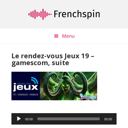
Passer
Passer
au
à
contenu
la
principal
barre
latérale
Menu
principale
Le rendez-vous Jeux 19 –
gamescom, suite
Lecteur
00:00
00:00
audio