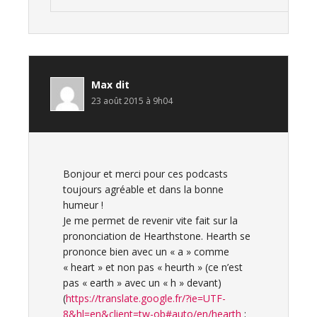
Max
dit
23 août 2015 à 9h04
Bonjour et merci pour ces podcasts
toujours agréable et dans la bonne
humeur !
Je me permet de revenir vite fait sur la
prononciation de Hearthstone. Hearth se
prononce bien avec un « a » comme
« heart » et non pas « heurth » (ce n’est
pas « earth » avec un « h » devant)
(
https://translate.google.fr/?ie=UTF-
8&hl=en&client=tw-ob#auto/en/hearth
;