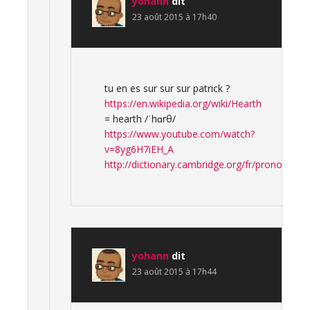
yohann
dit
23 août 2015 à 17h40
tu en es sur sur sur patrick ?
https://en.wikipedia.org/wiki/Hearth
= hearth /ˈhɑrθ/
https://www.youtube.com/watch?
v=8yg6H7iEH_A
http://dictionary.cambridge.org/fr/prononciati
yohann
dit
23 août 2015 à 17h44