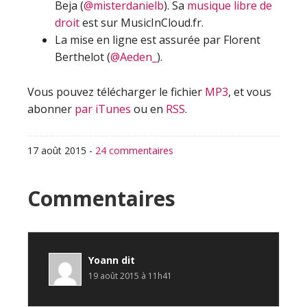
Beja (
@misterdanielb
). Sa
musique libre de
droit
est sur MusicInCloud.fr.
La mise en ligne est assurée par Florent
Berthelot (
@Aeden_
).
Vous pouvez télécharger le fichier
MP3
, et vous
abonner
par iTunes
ou en
RSS
.
17 août 2015
-
24 commentaires
Interactions
Commentaires
du
lecteur
Yoann
dit
19 août 2015 à 11h41