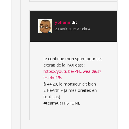
yohann
dit
23 août 2015 à 18h04
je continue mon spam pour cet
extrait de la PAX east :
https://youtu.be/PHUwea-2i6s?
t=44m15s
à 44:20, le monsieur dit bien
« HeArth » (à mes oreilles en
tout cas)
#teamARTHSTONE