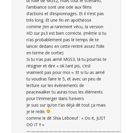
la folie de MGS2, mais tout le scénario,
l’ambiance sont une ode aux films
d’actions et d’espionnages. Et il n’est pas
très long. Et une fin en apothéose
comme j’en ai rarement vécu, la version
HD sur ps3 est bien correcte. (même si tu
n’as probablement pas le temps de te
lancer dedans en cette rentré assez folle
en terme de sortie)
Si tu n’as pas aimé MGS3, là tu pourras te
résigner et dire « ok tant pis, c’est
vraiment pas pour moi ». Et si tu as aimé
tu voudras faire le 5, et avec un peu de
lecture sur les événements de
peacewalker tu auras tous les éléments
pour t’immerger dans l’univers
Je suis sur qu’on t’as déjà dit tout ça mais
je le redis
comme le dit Shia Leboeuf : « Do it, JUST
DO IT !! »
————————————————————————