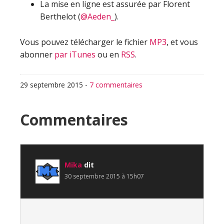
La mise en ligne est assurée par Florent
Berthelot (
@Aeden_
).
Vous pouvez télécharger le fichier
MP3
, et vous
abonner
par iTunes
ou en
RSS
.
29 septembre 2015
-
7 commentaires
Interactions
Commentaires
du
lecteur
Mika
dit
30 septembre 2015 à 15h07