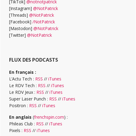
[TikTok]
@notnotpatrick
[Instagram]
@NotPatrick
[Threads]
@NotPatrick
[Facebook]
/NotPatrick
[Mastodon]
@NotPatrick
[Twitter]
@NotPatrick
FLUX DES PODCASTS
En français :
L’Actu Tech :
RSS
//
iTunes
Le RDV Tech :
RSS
//
iTunes
Le RDV Jeux :
RSS
//
iTunes
Super Laser Punch :
RSS
//
iTunes
Positron :
RSS
//
iTunes
En anglais
(
frenchspin.com
) :
Phileas Club :
RSS
//
iTunes
Pixels :
RSS
//
iTunes