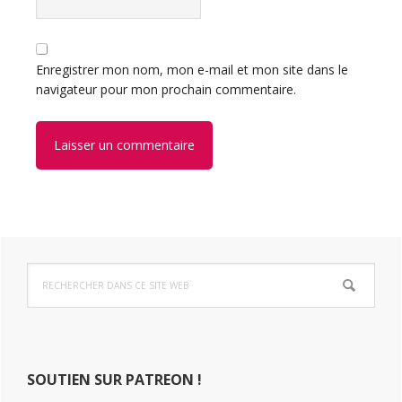
Enregistrer mon nom, mon e-mail et mon site dans le
navigateur pour mon prochain commentaire.
Barre
Rechercher
latérale
dans
ce
principale
site
Web
SOUTIEN SUR PATREON !