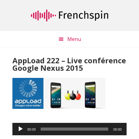
Passer
Passer
au
à
contenu
la
principal
barre
latérale
Menu
principale
AppLoad 222 – Live conférence
Google Nexus 2015
Lecteur
00:00
00:00
audio