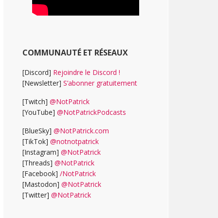
COMMUNAUTÉ ET RÉSEAUX
[Discord]
Rejoindre le Discord !
[Newsletter]
S’abonner gratuitement
[Twitch]
@NotPatrick
[YouTube]
@NotPatrickPodcasts
[BlueSky]
@NotPatrick.com
[TikTok]
@notnotpatrick
[Instagram]
@NotPatrick
[Threads]
@NotPatrick
[Facebook]
/NotPatrick
[Mastodon]
@NotPatrick
[Twitter]
@NotPatrick