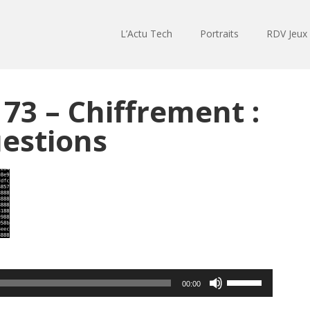
L’Actu Tech
Portraits
RDV Jeux
73 – Chiffrement :
uestions
Utilisez
00:00
les