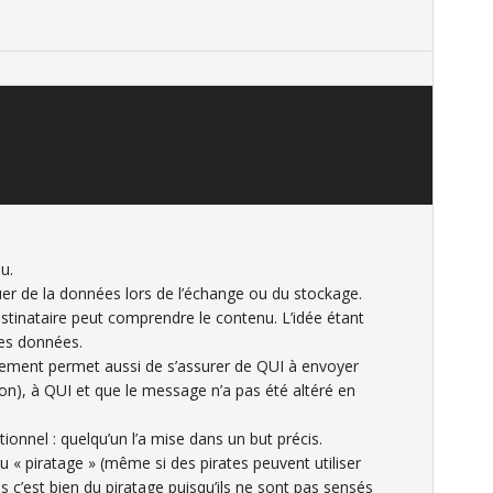
u.
er de la données lors de l’échange ou du stockage.
 destinataire peut comprendre le contenu. L’idée étant
des données.
rement permet aussi de s’assurer de QUI à envoyer
ion), à QUI et que le message n’a pas été altéré en
onnel : quelqu’un l’a mise dans un but précis.
u « piratage » (même si des pirates peuvent utiliser
 c’est bien du piratage puisqu’ils ne sont pas sensés