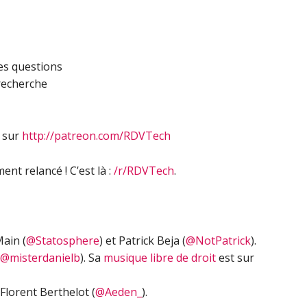
flèches
haut/bas
pour
augmenter
es questions
ou
recherche
diminuer
le
volume.
s sur
http://patreon.com/RDVTech
ent relancé ! C’est là :
/r/RDVTech
.
ain (
@Statosphere
) et Patrick Beja (
@NotPatrick
).
@misterdanielb
). Sa
musique libre de droit
est sur
Florent Berthelot (
@Aeden_
).