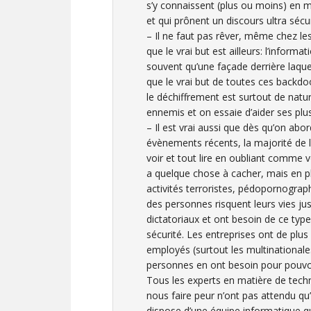
s’y connaissent (plus ou moins) en m
et qui prônent un discours ultra sécur
– Il ne faut pas rêver, même chez le
que le vrai but est ailleurs: l’infor
souvent qu’une façade derrière laqu
que le vrai but de toutes ces backd
le déchiffrement est surtout de natu
ennemis et on essaie d’aider ses plu
– Il est vrai aussi que dès qu’on abo
évènements récents, la majorité de l
voir et tout lire en oubliant comme
a quelque chose à cacher, mais en plu
activités terroristes, pédopornograph
des personnes risquent leurs vies ju
dictatoriaux et ont besoin de ce typ
sécurité. Les entreprises ont de plus
employés (surtout les multinationale
personnes en ont besoin pour pouvo
Tous les experts en matière de techn
nous faire peur n’ont pas attendu qu’
dispose d’une équipe informatique qu