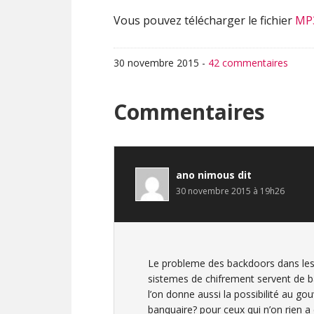
Vous pouvez télécharger le fichier
MP
30 novembre 2015
-
42 commentaires
Interactions
Commentaires
du
lecteur
ano nimous
dit
30 novembre 2015 à 19h26
Le probleme des backdoors dans les 
sistemes de chifrement servent de b
l’on donne aussi la possibilité au g
banquaire? pour ceux qui n’on rien