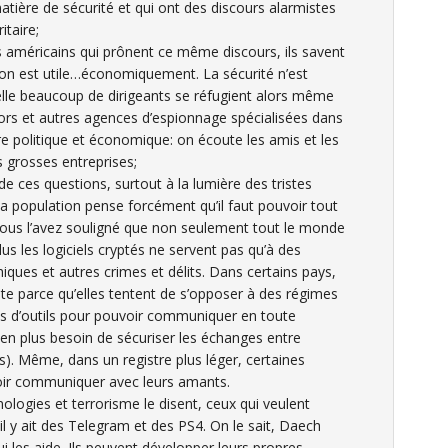
atière de sécurité et qui ont des discours alarmistes
itaire;
s américains qui prônent ce même discours, ils savent
mation est utile…économiquement. La sécurité n’est
elle beaucoup de dirigeants se réfugient alors même
oors et autres agences d’espionnage spécialisées dans
re politique et économique: on écoute les amis et les
s grosses entreprises;
rde ces questions, surtout à la lumière des tristes
a population pense forcément qu’il faut pouvoir tout
 vous l’avez souligné que non seulement tout le monde
s les logiciels cryptés ne servent pas qu’à des
iques et autres crimes et délits. Dans certains pays,
ste parce qu’elles tentent de s’opposer à des régimes
es d’outils pour pouvoir communiquer en toute
 en plus besoin de sécuriser les échanges entre
s). Même, dans un registre plus léger, certaines
ir communiquer avec leurs amants.
ologies et terrorisme le disent, ceux qui veulent
il y ait des Telegram et des PS4. On le sait, Daech
i les aide. Ils peuvent développer leurs propres