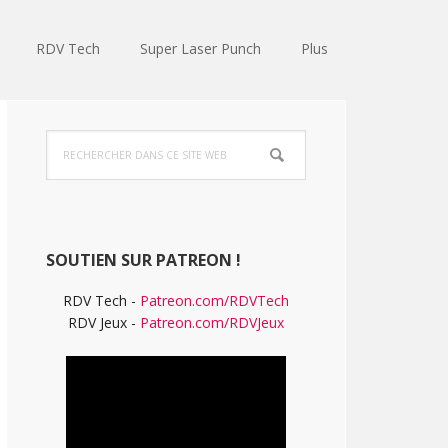
RDV Tech
Super Laser Punch
Plus
Barre
Rechercher
latérale
dans
ce
principale
site
Web
SOUTIEN SUR PATREON !
RDV Tech -
Patreon.com/RDVTech
RDV Jeux -
Patreon.com/RDVJeux