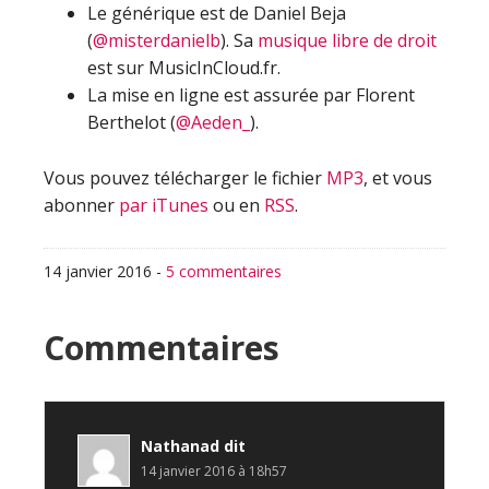
Le générique est de Daniel Beja
(
@misterdanielb
). Sa
musique libre de droit
est sur MusicInCloud.fr.
La mise en ligne est assurée par Florent
Berthelot (
@Aeden_
).
Vous pouvez télécharger le fichier
MP3
, et vous
abonner
par iTunes
ou en
RSS
.
14 janvier 2016
-
5 commentaires
Interactions
Commentaires
du
lecteur
Nathanad
dit
14 janvier 2016 à 18h57