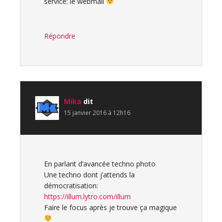
service: le webmail
Répondre
Mika
dit
15 janvier 2016 à 12h16
En parlant d’avancée techno photo
Une techno dont j’attends la
démocratisation:
https://illum.lytro.com/illum
Faire le focus après je trouve ça magique