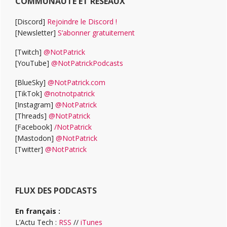
COMMUNAUTÉ ET RÉSEAUX
[Discord]
Rejoindre le Discord !
[Newsletter]
S’abonner gratuitement
[Twitch]
@NotPatrick
[YouTube]
@NotPatrickPodcasts
[BlueSky]
@NotPatrick.com
[TikTok]
@notnotpatrick
[Instagram]
@NotPatrick
[Threads]
@NotPatrick
[Facebook]
/NotPatrick
[Mastodon]
@NotPatrick
[Twitter]
@NotPatrick
FLUX DES PODCASTS
En français :
L’Actu Tech :
RSS
//
iTunes