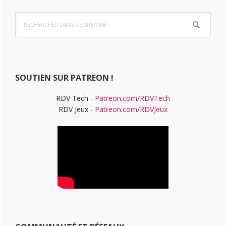
Barre
Rechercher
latérale
dans
ce
principale
site
Web
SOUTIEN SUR PATREON !
RDV Tech -
Patreon.com/RDVTech
RDV Jeux -
Patreon.com/RDVJeux