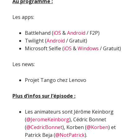
Au programme :
Les apps:
Battlehand (
iOS
&
Android
/ F2P)
Twilight (
Android
/ Gratuit)
Microsoft Selfie (
iOS
&
Windows
/ Gratuit)
Les news:
Projet Tango chez Lenovo
Plus d’infos sur l’épisode :
Les animateurs sont Jérôme Keinborg
(
@JeromeKeinborg
), Cédric Bonnet
(
@CedricBonnet
), Korben (
@Korben
) et
Patrick Beja (
@NotPatrick
).