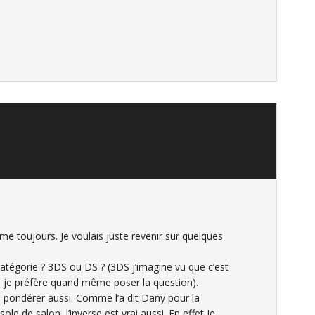
e toujours. Je voulais juste revenir sur quelques
catégorie ? 3DS ou DS ? (3DS j’imagine vu que c’est
 je préfère quand même poser la question).
les pondérer aussi. Comme l’a dit Dany pour la
 de salon, l’inverse est vrai aussi. En effet je