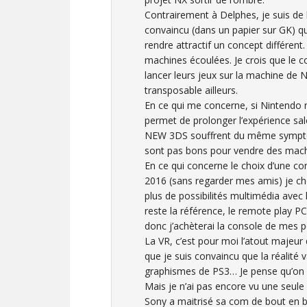
Contrairement à Delphes, je suis de l’
convaincu (dans un papier sur GK) qu
rendre attractif un concept différen
machines écoulées. Je crois que le 
lancer leurs jeux sur la machine de
transposable ailleurs.
En ce qui me concerne, si Nintendo 
permet de prolonger l’expérience salo
NEW 3DS souffrent du même symptôme
sont pas bons pour vendre des mach
En ce qui concerne le choix d’une co
2016 (sans regarder mes amis) je choi
plus de possibilités multimédia avec 
reste la référence, le remote play 
donc j’achèterai la console de mes 
La VR, c’est pour moi l’atout majeu
que je suis convaincu que la réalité 
graphismes de PS3… Je pense qu’on s
Mais je n’ai pas encore vu une seul
Sony a maitrisé sa com de bout en b