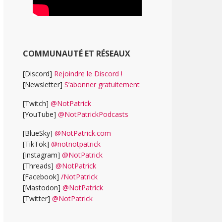
COMMUNAUTÉ ET RÉSEAUX
[Discord]
Rejoindre le Discord !
[Newsletter]
S’abonner gratuitement
[Twitch]
@NotPatrick
[YouTube]
@NotPatrickPodcasts
[BlueSky]
@NotPatrick.com
[TikTok]
@notnotpatrick
[Instagram]
@NotPatrick
[Threads]
@NotPatrick
[Facebook]
/NotPatrick
[Mastodon]
@NotPatrick
[Twitter]
@NotPatrick