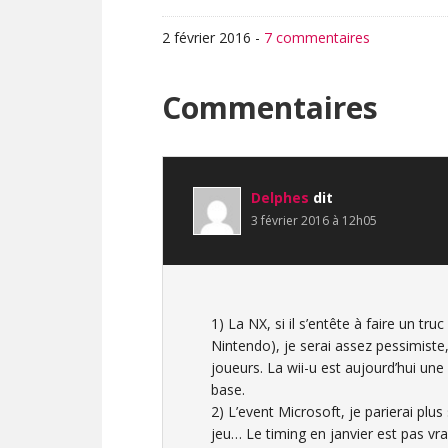
2 février 2016
-
7 commentaires
Interactions
Commentaires
du
lecteur
Delphes
dit
3 février 2016 à 12h05
1) La NX, si il s’entête à faire un tr
Nintendo), je serai assez pessimiste,
joueurs. La wii-u est aujourd’hui un
base.
2) L’event Microsoft, je parierai plu
jeu… Le timing en janvier est pas vr