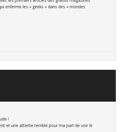
avec les premiers articles des grands magazines
qui enferme les « geeks » dans des « mondes
ude !
t et une attente terrible pour ma part de voir le