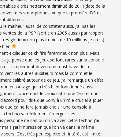
rtables à très nettement diminué de 2011(date de la
 l’arrivée des smartphones. Vu que la première DS est
nt différent.
le malheur aussi de constater aussi. J’ai pas les
es ventes de la PSP (sortie en 2005 aussi) par rapport
s très glorieux non plus (moins de 10 millions je crois).
e bien
ent expliquer ce chiffre faramineux non plus. Mais
ick je pense que les jeux se font rares sur la console
oon est simplement devenu un must have de la
oivent les autres auditeurs mais la comm et le
ment calibré autour de ce jeu. J’ai remarqué un effet
mon entourage qui a très bien fonctionné aussi.
argument concernant le choix entre une One et une
s d’accord pour dire que Sony à un rôle crucial à jouer
ois que ça ne fera jamais choisir une console à
d la techno va réellement émerger. Les
is personne ne sait où on va avec cette techno j’ai
r mais j’ai l’impression que l’on va dans la même
iseurs. C’est très peu exploité et l’intérêt est limité.