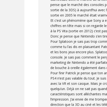
pense que le marché des consoles po
sortie de la 3DS) à aujourd’hui avec
sortie en 2005 le marché était vraime
Et c’est un phénomène que Sony a eu 
chiffres en tête mais si on regarde l
à la PS Vita (sortie en 2012) c’est pa
Donc je pense que Nintendo s’en tir
Pour Splatoon je sais pas trop comm
comme tu l’as dis en plaisantant Patr
et les bons jeux encore plus. Splat
console. Je sais pas comment le perç
marketing de Nintendo a été parfaite
de bouche à oreille également dans 
Pour finir Patrick je pense que ton 
PS4 n’est pas valable du tout. Je sui
avec la VR et son casque. Mais je cr
quelqu’un. Déjà on ne sait pas quan
caractéristiques sont alléchantes ma
l’impression. J’ai envie de me trompe
direction que la 3D au ciné et les télév