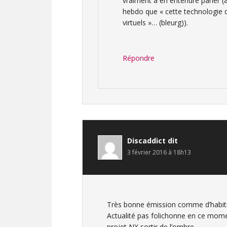
vraiment à en entendre parler (
hebdo que « cette technologie 
virtuels »… (bleurg)).
Répondre
Discaddict
dit
3 février 2016 à 18h13
Très bonne émission comme d’habit
Actualité pas folichonne en ce momen
projet NX sortir de l’ombre.