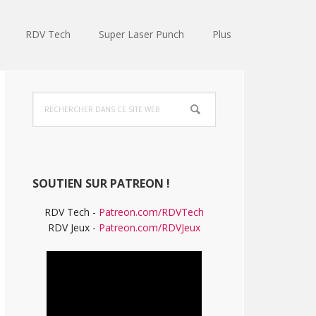
RDV Tech
Super Laser Punch
Plus
Barre
Rechercher
latérale
dans
ce
principale
site
Web
SOUTIEN SUR PATREON !
RDV Tech -
Patreon.com/RDVTech
RDV Jeux -
Patreon.com/RDVJeux