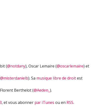
flèches
haut/bas
pour
augmenter
ou
diminuer
le
volume.
it (
@notdany
), Oscar Lemaire (
@oscarlemaire
) et
@misterdanielb
). Sa
musique libre de droit
est
Florent Berthelot (
@Aeden_
).
3
, et vous abonner
par iTunes
ou en
RSS
.