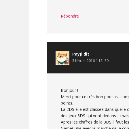
Répondre
PayJi
dit
3 février 2016 à 15h30
Bonjour !
Merci pour ce très bon podcast comm
points.
La 2DS elle est classée dans quelle 
des jeux 3DS qui vont dedans… mais
Après les chiffres de la 3DS il faut 
GameCube avec le marché de la console