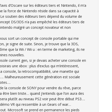
avis d’Oscare sur les éditeurs tiers et Nintendo, il m’a
e la force de Nintendo réside dans sa capacité à
t. Le soutien des éditeurs tiers dépend du volume de
concept DS/3DS n’a pas empêché les éditeurs tiers de
 Nintendo malgré un concept novateur et non
nous sort un concept de console portable qui me
n, je signe de suite. Sinon, je trouve que la 3DS,
 que la Wii / Wii u : en terme de marketing, ils ne
ines nouvelles.
nsole current gen, si je devais acheter une console en
sirais une xbox : plus d’exclus qui m’intéressent,
la console, la retrocompatibilité, une manette qui
PC…. Malheureusement cette génération est sociale
potes….
r de la console de SONY pour vendre du rêve, parce
va être bien triste… quand j’entends que l’on aura des
era plutôt au niveau PS2 voir peut être début PS3….
e démo VR qui ressemble à un Gears of war…
out. Microsoft se prend en permanence les pieds