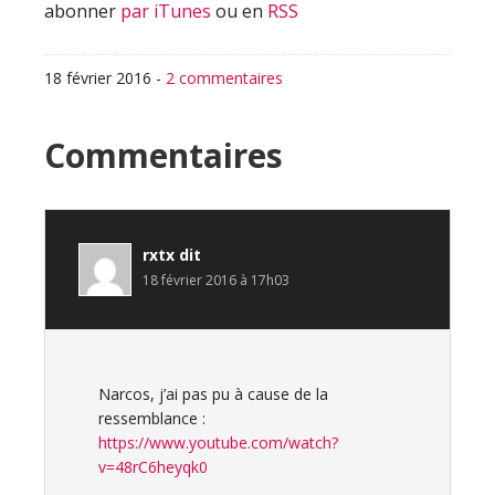
abonner
par iTunes
ou en
RSS
18 février 2016
-
2 commentaires
Interactions
Commentaires
du
lecteur
rxtx
dit
18 février 2016 à 17h03
Narcos, j’ai pas pu à cause de la
ressemblance :
https://www.youtube.com/watch?
v=48rC6heyqk0