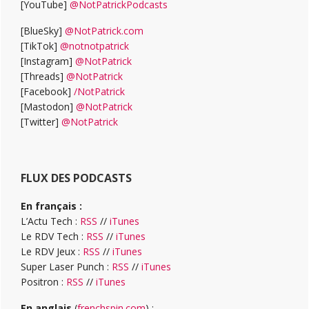
[YouTube]
@NotPatrickPodcasts
[BlueSky]
@NotPatrick.com
[TikTok]
@notnotpatrick
[Instagram]
@NotPatrick
[Threads]
@NotPatrick
[Facebook]
/NotPatrick
[Mastodon]
@NotPatrick
[Twitter]
@NotPatrick
FLUX DES PODCASTS
En français :
L’Actu Tech :
RSS
//
iTunes
Le RDV Tech :
RSS
//
iTunes
Le RDV Jeux :
RSS
//
iTunes
Super Laser Punch :
RSS
//
iTunes
Positron :
RSS
//
iTunes
En anglais
(
frenchspin.com
) :