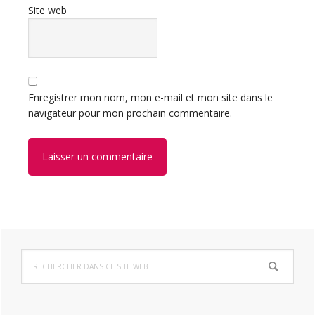
Site web
Enregistrer mon nom, mon e-mail et mon site dans le
navigateur pour mon prochain commentaire.
Barre
Rechercher
latérale
dans
ce
principale
site