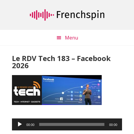
Passer
Passer
au
à
contenu
la
principal
barre
latérale
Menu
principale
Le RDV Tech 183 – Facebook
2026
Lecteur
00:00
00:00
audio