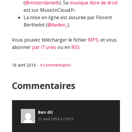
(
@misterdanielb
). Sa
musique libre de droit
est sur MusicInCloud.fr.
La mise en ligne est assurée par Florent
Berthelot (
@Aeden_
).
Vous pouvez télécharger le fichier
MP3
, et vous
abonner
par iTunes
ou en
RSS
.
18 avril 2016
-
4 commentaires
Interactions
Commentaires
du
lecteur
Ben
dit
21 avril 2016 à 11h15