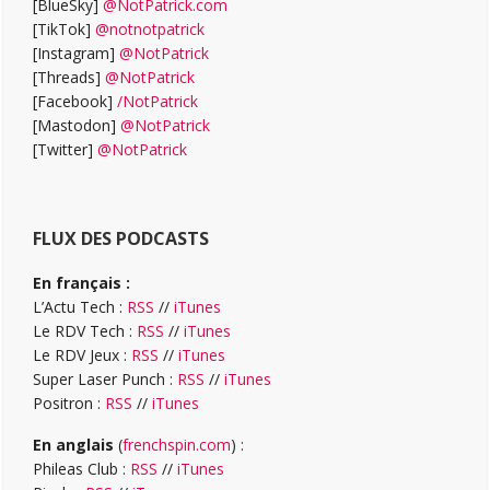
[BlueSky]
@NotPatrick.com
[TikTok]
@notnotpatrick
[Instagram]
@NotPatrick
[Threads]
@NotPatrick
[Facebook]
/NotPatrick
[Mastodon]
@NotPatrick
[Twitter]
@NotPatrick
FLUX DES PODCASTS
En français :
L’Actu Tech :
RSS
//
iTunes
Le RDV Tech :
RSS
//
iTunes
Le RDV Jeux :
RSS
//
iTunes
Super Laser Punch :
RSS
//
iTunes
Positron :
RSS
//
iTunes
En anglais
(
frenchspin.com
) :
Phileas Club :
RSS
//
iTunes