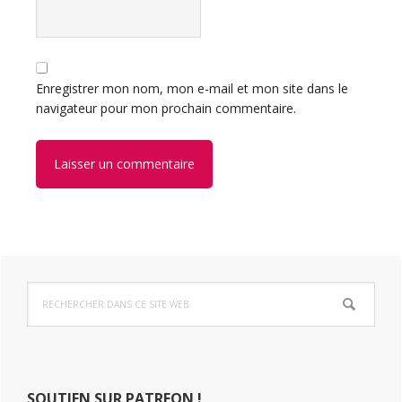
Enregistrer mon nom, mon e-mail et mon site dans le
navigateur pour mon prochain commentaire.
Barre
Rechercher
latérale
dans
ce
principale
site
Web
SOUTIEN SUR PATREON !