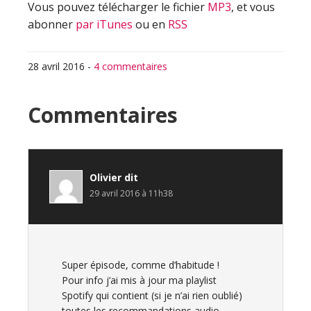
Vous pouvez télécharger le fichier
MP3
, et vous
abonner
par iTunes
ou en
RSS
28 avril 2016
-
4 commentaires
Interactions
Commentaires
du
lecteur
Olivier
dit
29 avril 2016 à 11h38
Super épisode, comme d’habitude !
Pour info j’ai mis à jour ma playlist
Spotify qui contient (si je n’ai rien oublié)
toutes les recommandations audio