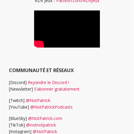
RDV Jeux -
Patreon.com/RDVJeux
COMMUNAUTÉ ET RÉSEAUX
[Discord]
Rejoindre le Discord !
[Newsletter]
S’abonner gratuitement
[Twitch]
@NotPatrick
[YouTube]
@NotPatrickPodcasts
[BlueSky]
@NotPatrick.com
[TikTok]
@notnotpatrick
[Instagram]
@NotPatrick