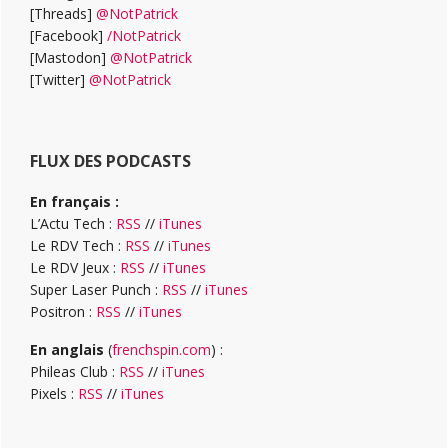
[Threads]
@NotPatrick
[Facebook]
/NotPatrick
[Mastodon]
@NotPatrick
[Twitter]
@NotPatrick
FLUX DES PODCASTS
En français :
L’Actu Tech :
RSS
//
iTunes
Le RDV Tech :
RSS
//
iTunes
Le RDV Jeux :
RSS
//
iTunes
Super Laser Punch :
RSS
//
iTunes
Positron :
RSS
//
iTunes
En anglais
(
frenchspin.com
) :
Phileas Club :
RSS
//
iTunes
Pixels :
RSS
//
iTunes