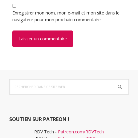
Enregistrer mon nom, mon e-mail et mon site dans le
navigateur pour mon prochain commentaire.
Barre
Rechercher
latérale
dans
ce
principale
site
Web
SOUTIEN SUR PATREON !
RDV Tech -
Patreon.com/RDVTech