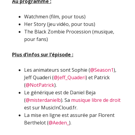
Au programme :
Watchmen (film, pour tous)
Her Story (jeu vidéo, pour tous)
The Black Zombie Procession (musique,
pour fans)
Plus d’infos sur l’épisode :
Les animateurs sont Sophie (
@Season1
),
Jeff Quaderi (
@Jeff_Quaderi
) et Patrick
(
@NotPatrick
).
Le générique est de Daniel Beja
(
@misterdanielb
). Sa
musique libre de droit
est sur MusicInCloud.fr.
La mise en ligne est assurée par Florent
Berthelot (
@Aeden_
).