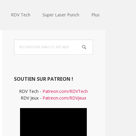
RDV Tech
Super Laser Punch
Plus
Barre
Rechercher
latérale
dans
ce
principale
site
Web
SOUTIEN SUR PATREON !
RDV Tech -
Patreon.com/RDVTech
RDV Jeux -
Patreon.com/RDVJeux