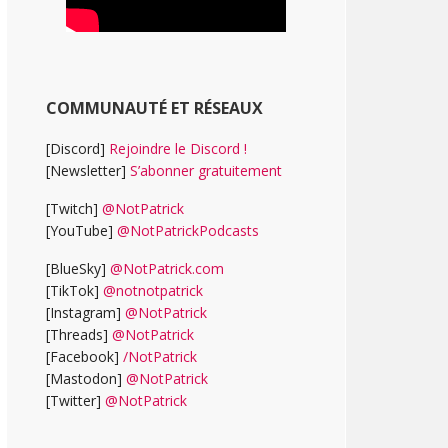
COMMUNAUTÉ ET RÉSEAUX
[Discord]
Rejoindre le Discord !
[Newsletter]
S’abonner gratuitement
[Twitch]
@NotPatrick
[YouTube]
@NotPatrickPodcasts
[BlueSky]
@NotPatrick.com
[TikTok]
@notnotpatrick
[Instagram]
@NotPatrick
[Threads]
@NotPatrick
[Facebook]
/NotPatrick
[Mastodon]
@NotPatrick
[Twitter]
@NotPatrick