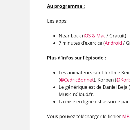
Au programme :
Les apps:
Near Lock (
iOS & Mac
/ Gratuit)
7 minutes d’exercice (
Android
/ G
Plus d’infos sur l’épisode :
Les animateurs sont Jérôme Kei
(
@CedricBonnet
), Korben (
@Kor
Le générique est de Daniel Beja (
MusicInCloud.fr.
La mise en ligne est assurée par 
Vous pouvez télécharger le fichier
MP