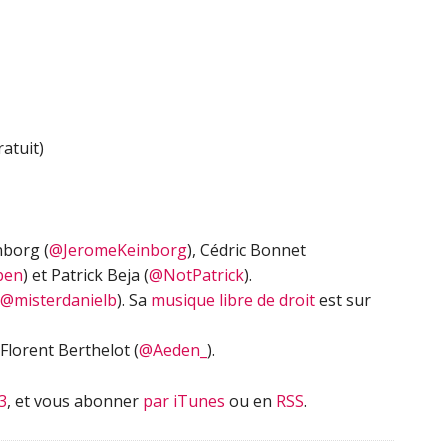
flèches
haut/bas
pour
augmenter
ou
diminuer
ratuit)
le
volume.
nborg (
@JeromeKeinborg
), Cédric Bonnet
ben
) et Patrick Beja (
@NotPatrick
).
@misterdanielb
). Sa
musique libre de droit
est sur
Florent Berthelot (
@Aeden_
).
3
, et vous abonner
par iTunes
ou en
RSS
.