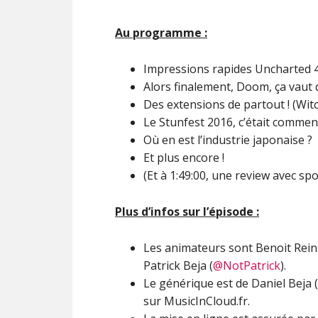
Au programme :
Impressions rapides Uncharted 4
Alors finalement, Doom, ça vaut 
Des extensions de partout ! (Witc
Le Stunfest 2016, c’était commen
Où en est l’industrie japonaise ?
Et plus encore !
(Et à 1:49:00, une review avec sp
Plus d’infos sur l’épisode :
Les animateurs sont Benoit Reini
Patrick Beja (
@NotPatrick
).
Le générique est de Daniel Beja (
sur MusicInCloud.fr.