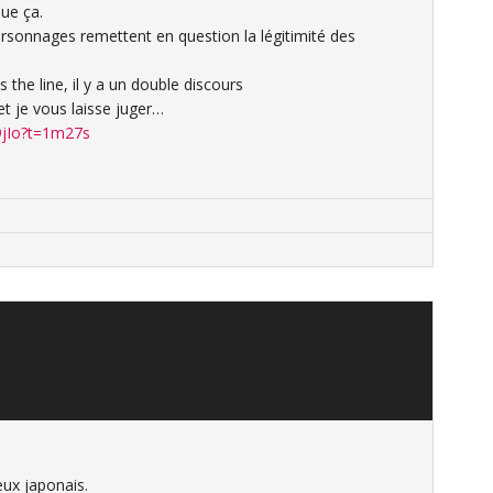
que ça.
ersonnages remettent en question la légitimité des
 the line, il y a un double discours
et je vous laisse juger…
9jIo?t=1m27s
eux japonais.