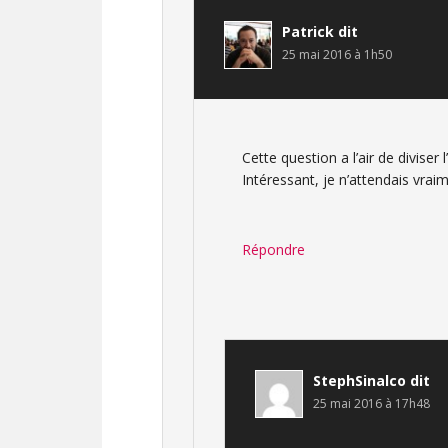
Patrick
dit
25 mai 2016 à 1h50
Cette question a l’air de diviser
Intéressant, je n’attendais vrai
Répondre
StephSinalco
dit
25 mai 2016 à 17h48