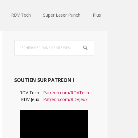
RDV Tech
Super Laser Punch
Plus
Barre
Rechercher
latérale
dans
ce
principale
site
Web
SOUTIEN SUR PATREON !
RDV Tech -
Patreon.com/RDVTech
RDV Jeux -
Patreon.com/RDVJeux