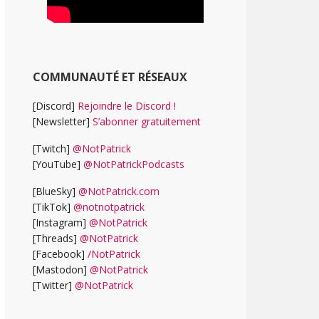
COMMUNAUTÉ ET RÉSEAUX
[Discord]
Rejoindre le Discord !
[Newsletter]
S’abonner gratuitement
[Twitch]
@NotPatrick
[YouTube]
@NotPatrickPodcasts
[BlueSky]
@NotPatrick.com
[TikTok]
@notnotpatrick
[Instagram]
@NotPatrick
[Threads]
@NotPatrick
[Facebook]
/NotPatrick
[Mastodon]
@NotPatrick
[Twitter]
@NotPatrick