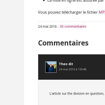
La mise en ligne est assurée par 
Vous pouvez télécharger le fichier
MP
24 mai 2016
-
50 commentaires
Interactions
Commentaires
du
lecteur
Theo
dit
24 mai 2016 à 15h48
L’article sur the division en question,