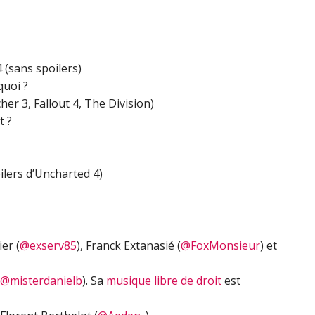
flèches
haut/bas
pour
augmenter
 (sans spoilers)
ou
quoi ?
diminuer
her 3, Fallout 4, The Division)
le
t ?
volume.
oilers d’Uncharted 4)
er (
@exserv85
), Franck Extanasié (
@FoxMonsieur
) et
@misterdanielb
). Sa
musique libre de droit
est