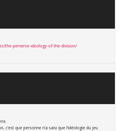
cles/the-perverse-ideology-of-the-division/
rre.
, c’est que personne n’a saisi que l’idéologie du jeu