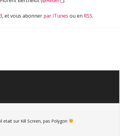
Florent Berthelot (
@Aeden_
).
3
, et vous abonner
par iTunes
ou en
RSS
.
 il etait sur Kill Screen, pas Polygon