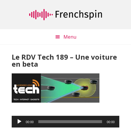
Passer
Passer
au
à
contenu
la
principal
barre
latérale
Menu
principale
Le RDV Tech 189 – Une voiture
en beta
Lecteur
00:00
00:00
audio