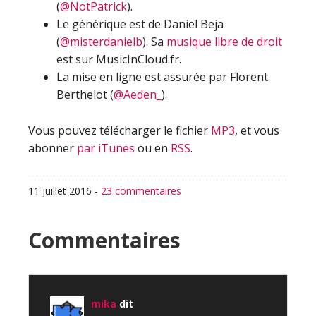
(
@NotPatrick
).
Le générique est de Daniel Beja
(
@misterdanielb
). Sa
musique libre de droit
est sur MusicInCloud.fr.
La mise en ligne est assurée par Florent
Berthelot (
@Aeden_
).
Vous pouvez télécharger le fichier
MP3
, et vous
abonner
par iTunes
ou en
RSS
.
11 juillet 2016
-
23 commentaires
Interactions
Commentaires
du
lecteur
mika
dit