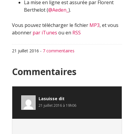
La mise en ligne est assurée par Florent
Berthelot (
@Aeden_
).
Vous pouvez télécharger le fichier
MP3
, et vous
abonner
par iTunes
ou en
RSS
21 juillet 2016
-
7 commentaires
Interactions
Commentaires
du
lecteur
Lasuisse
dit
21 juillet 2016 à 19h06