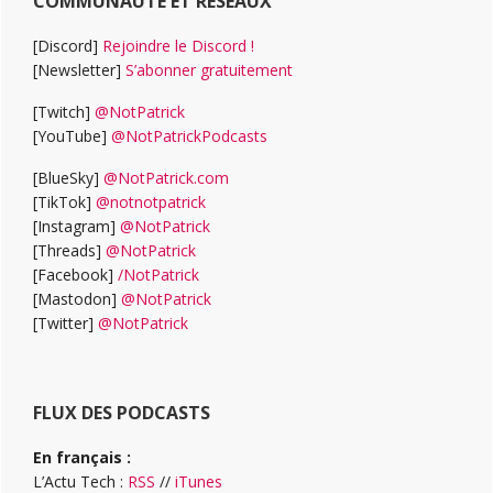
COMMUNAUTÉ ET RÉSEAUX
[Discord]
Rejoindre le Discord !
[Newsletter]
S’abonner gratuitement
[Twitch]
@NotPatrick
[YouTube]
@NotPatrickPodcasts
[BlueSky]
@NotPatrick.com
[TikTok]
@notnotpatrick
[Instagram]
@NotPatrick
[Threads]
@NotPatrick
[Facebook]
/NotPatrick
[Mastodon]
@NotPatrick
[Twitter]
@NotPatrick
FLUX DES PODCASTS
En français :
L’Actu Tech :
RSS
//
iTunes