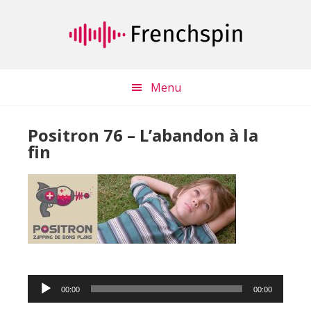
Passer
Passer
au
à
contenu
la
principal
barre
latérale
Menu
principale
Positron 76 – L’abandon à la
fin
Lecteur
00:00
00:00
audio