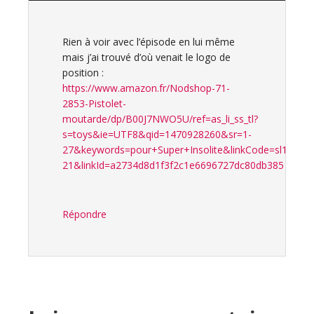
Rien à voir avec l’épisode en lui même
mais j’ai trouvé d’où venait le logo de
position :
https://www.amazon.fr/Nodshop-71-
2853-Pistolet-
moutarde/dp/B00J7NWO5U/ref=as_li_ss_tl?
s=toys&ie=UTF8&qid=1470928260&sr=1-
27&keywords=pour+Super+Insolite&linkCode=sl1&tag=
21&linkId=a2734d8d1f3f2c1e6696727dc80db385
Répondre