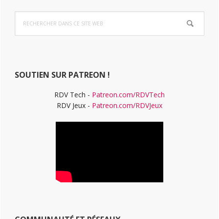
Barre
Rechercher
latérale
dans
ce
principale
site
Web
SOUTIEN SUR PATREON !
RDV Tech -
Patreon.com/RDVTech
RDV Jeux -
Patreon.com/RDVJeux