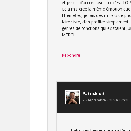
et je suis d’accord avec toi c’est TOP
Cela m’a crée la même émotion que t
Et en effet, je fais des milliers de p
faire vivre, d’en profiter simplemen
genres de fonctions qui existaient j
MERCI
Répondre
Patrick
dit
28 septembre 2016 à 17h01
Haha très heureux que ça t’ai co