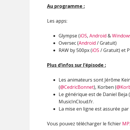
Au programme :
Les apps:
Glympse (
iOS
,
Android
&
Window
Oversec (
Android
/ Gratuit)
RAW by 500px (
iOS
/ Gratuit) et 
Plus d’infos sur l’épisode :
Les animateurs sont Jérôme Kei
(
@CedricBonnet
), Korben (
@Kor
Le générique est de Daniel Beja (
MusicInCloud.fr.
La mise en ligne est assurée par 
Vous pouvez télécharger le fichier
MP