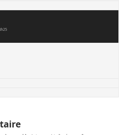
8h25
taire