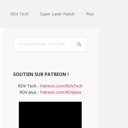
RDV Tech
Super Laser Punch
Plus
Barre
Rechercher
latérale
dans
ce
principale
site
Web
SOUTIEN SUR PATREON !
RDV Tech -
Patreon.com/RDVTech
RDV Jeux -
Patreon.com/RDVJeux