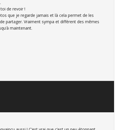
.
oi de revoir !
hotos que je regarde jamais et là cela permet de les
t, de partager. Vraiment sympa et différent des mêmes
usqu’à maintenant.
nvaincu aussi ! C’est vrai que c’est un peu étonnant