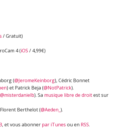
flèches
haut/bas
pour
augmenter
ou
s
/ Gratuit)
diminuer
le
ProCam 4 (
iOS
/ 4,99€)
volume.
nborg (
@JeromeKeinborg
), Cédric Bonnet
ben
) et Patrick Beja (
@NotPatrick
).
@misterdanielb
). Sa
musique libre de droit
est sur
Florent Berthelot (
@Aeden_
).
3
, et vous abonner
par iTunes
ou en
RSS
.