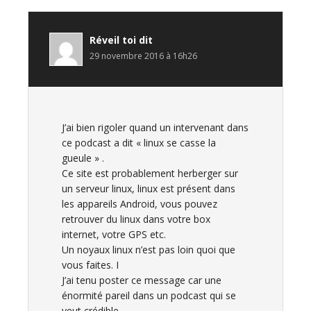
du
lecteur
Réveil toi
dit
29 novembre 2016 à 16h26
J’ai bien rigoler quand un intervenant dans
ce podcast a dit « linux se casse la
gueule » .
Ce site est probablement herberger sur
un serveur linux, linux est présent dans
les appareils Android, vous pouvez
retrouver du linux dans votre box
internet, votre GPS etc.
Un noyaux linux n’est pas loin quoi que
vous faites. I
J’ai tenu poster ce message car une
énormité pareil dans un podcast qui se
veut crédible…