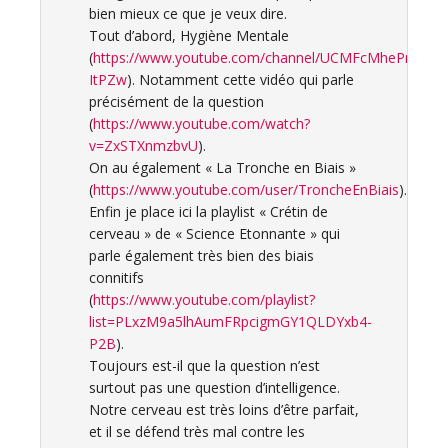
bien mieux ce que je veux dire.
Tout d’abord, Hygiène Mentale
(
https://www.youtube.com/channel/UCMFcMhePnH4on
ItPZw
). Notamment cette vidéo qui parle
précisément de la question
(
https://www.youtube.com/watch?
v=ZxSTXnmzbvU
).
On au également « La Tronche en Biais »
(
https://www.youtube.com/user/TroncheEnBiais
).
Enfin je place ici la playlist « Crétin de
cerveau » de « Science Etonnante » qui
parle également très bien des biais
connitifs
(
https://www.youtube.com/playlist?
list=PLxzM9a5lhAumFRpcigmGY1QLDYxb4-
P2B
).
Toujours est-il que la question n’est
surtout pas une question d’intelligence.
Notre cerveau est très loins d’être parfait,
et il se défend très mal contre les