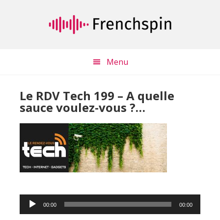
Passer
Passer
au
à
contenu
la
principal
barre
latérale
Menu
principale
Le RDV Tech 199 – A quelle
sauce voulez-vous ?…
Lecteur
00:00
00:00
audio