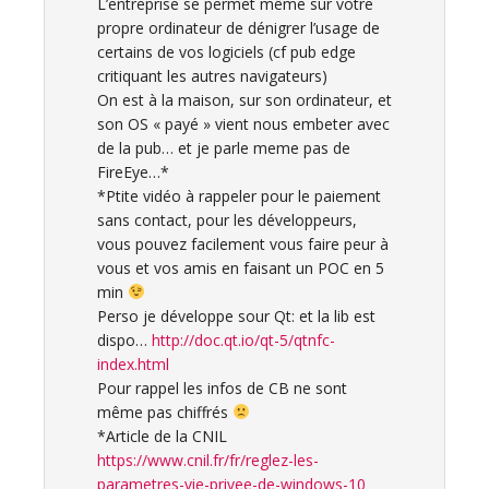
L’entreprise se permet même sur votre
propre ordinateur de dénigrer l’usage de
certains de vos logiciels (cf pub edge
critiquant les autres navigateurs)
On est à la maison, sur son ordinateur, et
son OS « payé » vient nous embeter avec
de la pub… et je parle meme pas de
FireEye…*
*Ptite vidéo à rappeler pour le paiement
sans contact, pour les développeurs,
vous pouvez facilement vous faire peur à
vous et vos amis en faisant un POC en 5
min
Perso je développe sour Qt: et la lib est
dispo…
http://doc.qt.io/qt-5/qtnfc-
index.html
Pour rappel les infos de CB ne sont
même pas chiffrés
*Article de la CNIL
https://www.cnil.fr/fr/reglez-les-
parametres-vie-privee-de-windows-10