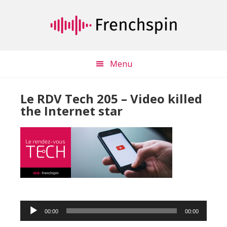
Passer
Passer
au
à
contenu
la
principal
barre
latérale
Menu
principale
Le RDV Tech 205 – Video killed
the Internet star
Lecteur
00:00
00:00
audio