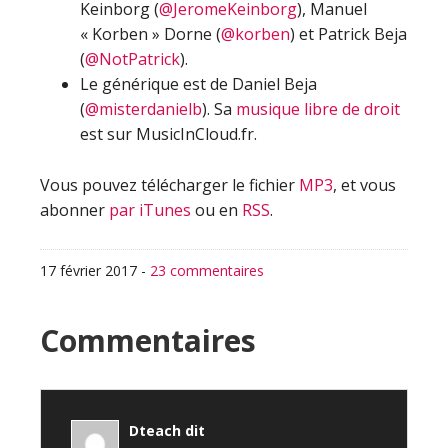
Keinborg (
@JeromeKeinborg
), Manuel
« Korben » Dorne (
@korben
) et Patrick Beja
(
@NotPatrick
).
Le générique est de Daniel Beja
(
@misterdanielb
). Sa
musique libre de droit
est sur MusicInCloud.fr.
Vous pouvez télécharger le fichier
MP3
, et vous
abonner
par iTunes
ou en
RSS
.
17 février 2017
-
23 commentaires
Interactions
Commentaires
du
lecteur
Dteach
dit