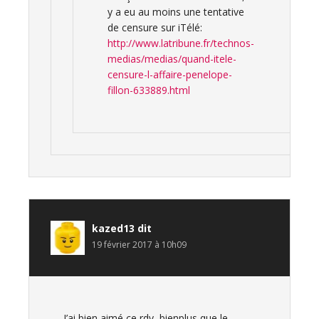
y a eu au moins une tentative
de censure sur iTélé:
http://www.latribune.fr/technos-
medias/medias/quand-itele-
censure-l-affaire-penelope-
fillon-633889.html
kazed13
dit
19 février 2017 à 10h09
J’ai bien aimé ce rdv, bienplus que le