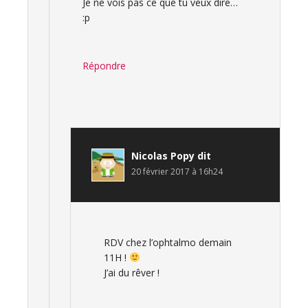
Je ne vois pas ce que tu veux dire…
:p
Répondre
Nicolas Popy
dit
20 février 2017 à 16h24
RDV chez l’ophtalmo demain
11H !
J’ai du rêver !