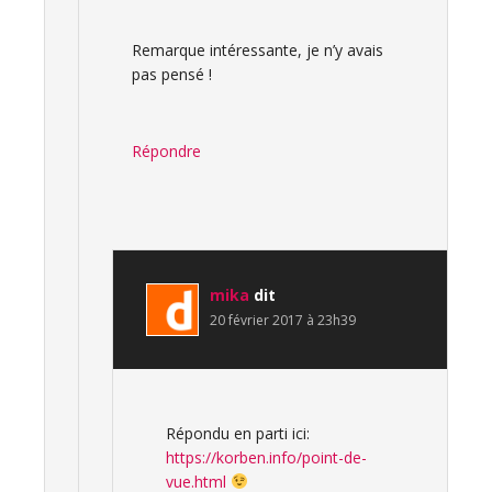
Remarque intéressante, je n’y avais
pas pensé !
Répondre
mika
dit
20 février 2017 à 23h39
Répondu en parti ici:
https://korben.info/point-de-
vue.html