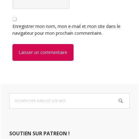
Enregistrer mon nom, mon e-mail et mon site dans le
navigateur pour mon prochain commentaire.
Barre
Rechercher
latérale
dans
ce
principale
site
Web
SOUTIEN SUR PATREON !