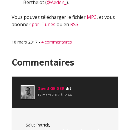
Berthelot (
@Aeden_
).
Vous pouvez télécharger le fichier
MP3
, et vous
abonner
par iTunes
ou en
RSS
16 mars 2017
-
4 commentaires
Interactions
Commentaires
du
lecteur
David GEIGER
dit
17 mars 2017 à 8h44
Salut Patrick,