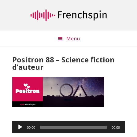
Passer
Passer
au
à
contenu
la
principal
barre
latérale
Menu
principale
Positron 88 – Science fiction
d’auteur
Lecteur
00:00
00:00
audio