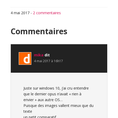
4 mai 2017
-
2 commentaires
Interactions
Commentaires
du
lecteur
mika
dit
4 mai 2017 à 16h17
Juste sur windows 10, j’ai cru entendre
que le dernier opus n’avait « rien à
envier » aux autre OS…
Puisque des images vallent mieux que du
texte
un petit comparatif