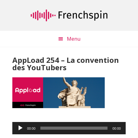
Passer
Passer
au
à
contenu
la
principal
barre
latérale
Menu
principale
AppLoad 254 – La convention
des YouTubers
Lecteur
00:00
00:00
audio