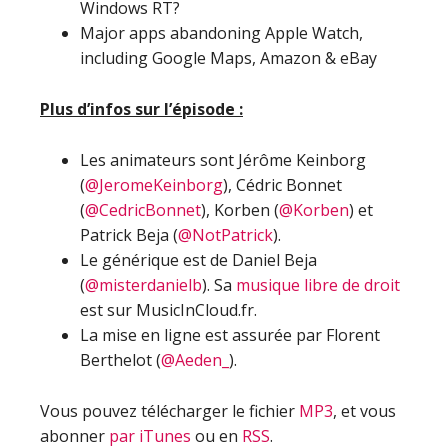
Windows RT?
Major apps abandoning Apple Watch,
including Google Maps, Amazon & eBay
Plus d’infos sur l’épisode :
Les animateurs sont Jérôme Keinborg
(
@JeromeKeinborg
), Cédric Bonnet
(
@CedricBonnet
), Korben (
@Korben
) et
Patrick Beja (
@NotPatrick
).
Le générique est de Daniel Beja
(
@misterdanielb
). Sa
musique libre de droit
est sur MusicInCloud.fr.
La mise en ligne est assurée par Florent
Berthelot (
@Aeden_
).
Vous pouvez télécharger le fichier
MP3
, et vous
abonner
par iTunes
ou en
RSS
.