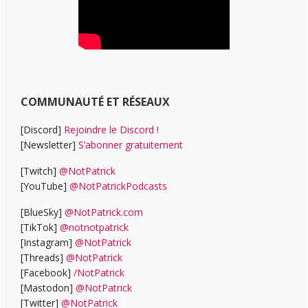
COMMUNAUTÉ ET RÉSEAUX
[Discord]
Rejoindre le Discord !
[Newsletter]
S’abonner gratuitement
[Twitch]
@NotPatrick
[YouTube]
@NotPatrickPodcasts
[BlueSky]
@NotPatrick.com
[TikTok]
@notnotpatrick
[Instagram]
@NotPatrick
[Threads]
@NotPatrick
[Facebook]
/NotPatrick
[Mastodon]
@NotPatrick
[Twitter]
@NotPatrick