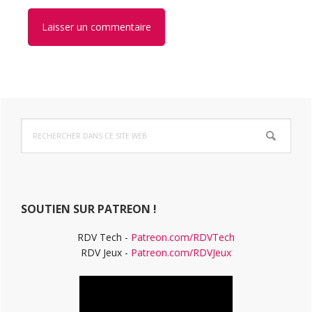
Barre
Rechercher
latérale
dans
ce
principale
site
Web
SOUTIEN SUR PATREON !
RDV Tech -
Patreon.com/RDVTech
RDV Jeux -
Patreon.com/RDVJeux