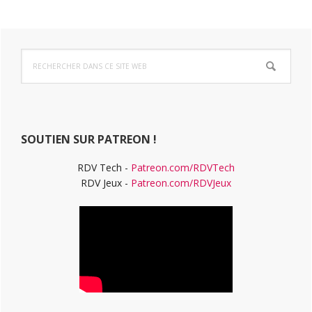
Barre
Rechercher
latérale
dans
ce
principale
site
Web
SOUTIEN SUR PATREON !
RDV Tech -
Patreon.com/RDVTech
RDV Jeux -
Patreon.com/RDVJeux