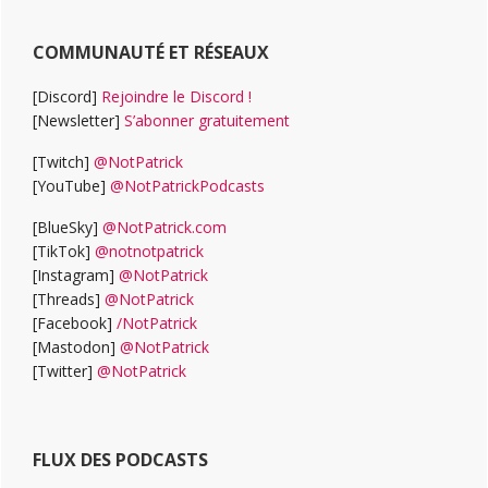
COMMUNAUTÉ ET RÉSEAUX
[Discord]
Rejoindre le Discord !
[Newsletter]
S’abonner gratuitement
[Twitch]
@NotPatrick
[YouTube]
@NotPatrickPodcasts
[BlueSky]
@NotPatrick.com
[TikTok]
@notnotpatrick
[Instagram]
@NotPatrick
[Threads]
@NotPatrick
[Facebook]
/NotPatrick
[Mastodon]
@NotPatrick
[Twitter]
@NotPatrick
FLUX DES PODCASTS