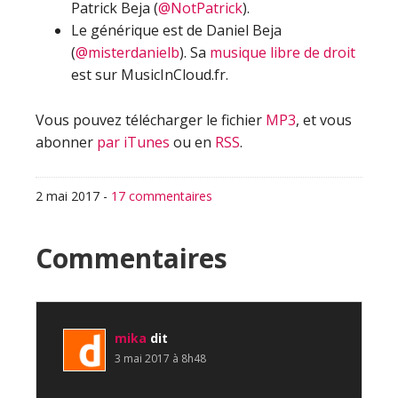
Patrick Beja (
@NotPatrick
).
Le générique est de Daniel Beja
(
@misterdanielb
). Sa
musique libre de droit
est sur MusicInCloud.fr.
Vous pouvez télécharger le fichier
MP3
, et vous
abonner
par iTunes
ou en
RSS
.
2 mai 2017
-
17 commentaires
Interactions
Commentaires
du
lecteur
mika
dit
3 mai 2017 à 8h48