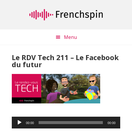
Passer
Passer
au
à
contenu
la
principal
barre
latérale
Menu
principale
Le RDV Tech 211 – Le Facebook
du futur
Lecteur
00:00
00:00
audio