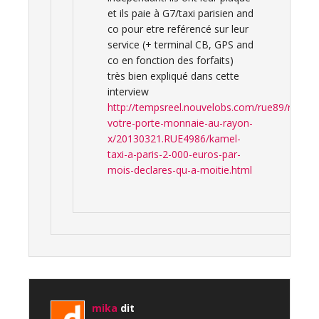
et ils paie à G7/taxi parisien and
co pour etre reférencé sur leur
service (+ terminal CB, GPS and
co en fonction des forfaits)
très bien expliqué dans cette
interview
http://tempsreel.nouvelobs.com/rue89/rue89-
votre-porte-monnaie-au-rayon-
x/20130321.RUE4986/kamel-
taxi-a-paris-2-000-euros-par-
mois-declares-qu-a-moitie.html
mika
dit