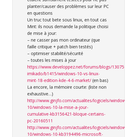
planter/causer des problèmes sur leur PC
en questions
Un truc tout bete sous linux, en tout cas
Mint: ils nous demande la politique choisi
de mise à jour:
– ne casser pas mon ordinateur (que
faille critique + patch bien testés)
– optimiser stabilité/sécurité
– toutes les mises à jour
https://www.developpez.net/forums/blogs/130750-
imikado/b1415/windows-10-vs-linux-
mint-18-edition-kde-4-6-market/
(en bas)
La encore, la mémoire courte: (liste non
exhaustive…)
http://www.ginjfo.com/actualites/logiciels/windows-
10/windows-10-la-mise-a-jour-
cumulative-kb3156421-bloque-certains-
pc-20160511
http://www.ginjfo.com/actualites/logiciels/windows-
10/windows-10-kb3194496-microsoft-