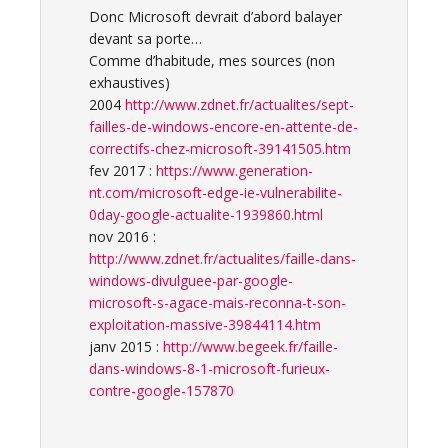
Donc Microsoft devrait d’abord balayer
devant sa porte…
Comme d’habitude, mes sources (non
exhaustives)
2004
http://www.zdnet.fr/actualites/sept-
failles-de-windows-encore-en-attente-de-
correctifs-chez-microsoft-39141505.htm
fev 2017 :
https://www.generation-
nt.com/microsoft-edge-ie-vulnerabilite-
0day-google-actualite-1939860.html
nov 2016 :
http://www.zdnet.fr/actualites/faille-dans-
windows-divulguee-par-google-
microsoft-s-agace-mais-reconna-t-son-
exploitation-massive-39844114.htm
janv 2015 :
http://www.begeek.fr/faille-
dans-windows-8-1-microsoft-furieux-
contre-google-157870