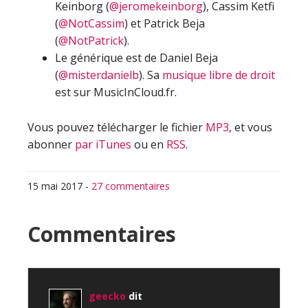
Keinborg (
@jeromekeinborg
), Cassim Ketfi
(
@NotCassim
) et Patrick Beja
(
@NotPatrick
).
Le générique est de Daniel Beja
(
@misterdanielb
). Sa
musique libre de droit
est sur MusicInCloud.fr.
Vous pouvez télécharger le fichier
MP3
, et vous
abonner
par iTunes
ou en
RSS
.
15 mai 2017
-
27 commentaires
Interactions
Commentaires
du
lecteur
geecko
dit