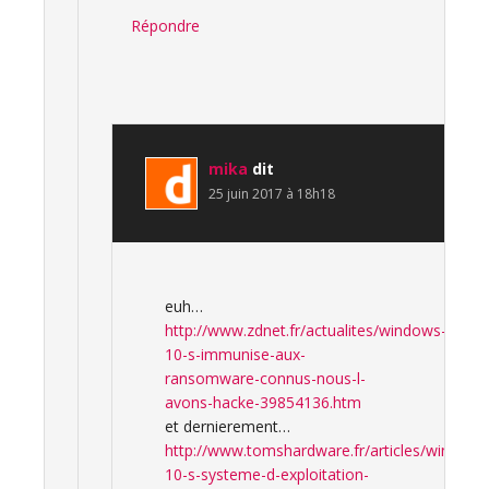
Répondre
mika
dit
25 juin 2017 à 18h18
euh…
http://www.zdnet.fr/actualites/windows-
10-s-immunise-aux-
ransomware-connus-nous-l-
avons-hacke-39854136.htm
et dernierement…
http://www.tomshardware.fr/articles/windows
10-s-systeme-d-exploitation-