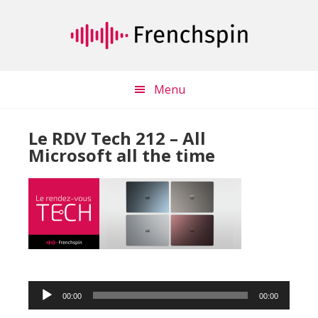
Passer
Passer
au
à
contenu
la
principal
barre
latérale
Menu
principale
Le RDV Tech 212 – All
Microsoft all the time
Lecteur
00:00
00:00
audio