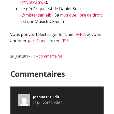
(
@NotPatrick
).
Le générique est de Daniel Beja
(
@misterdanielb
). Sa
musique libre de droit
est sur MusicInCloud.fr.
Vous pouvez télécharger le fichier
MP3
, et vous
abonner
par iTunes
ou en
RSS
.
26 juin 2017
-
14 commentaires
Interactions
Commentaires
du
lecteur
Joshua1618
dit
27 juin 2017 à 19h52