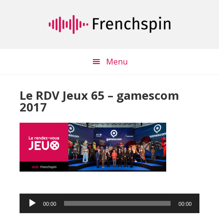
Passer
Passer
au
à
contenu
la
principal
barre
latérale
Menu
principale
Le RDV Jeux 65 – gamescom
2017
Lecteur
00:00
00:00
audio