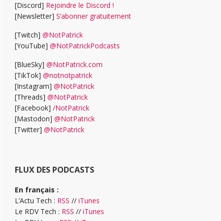
[Discord]
Rejoindre le Discord !
[Newsletter]
S’abonner gratuitement
[Twitch]
@NotPatrick
[YouTube]
@NotPatrickPodcasts
[BlueSky]
@NotPatrick.com
[TikTok]
@notnotpatrick
[Instagram]
@NotPatrick
[Threads]
@NotPatrick
[Facebook]
/NotPatrick
[Mastodon]
@NotPatrick
[Twitter]
@NotPatrick
FLUX DES PODCASTS
En français :
L’Actu Tech :
RSS
//
iTunes
Le RDV Tech :
RSS
//
iTunes