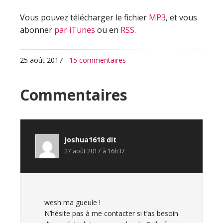
Vous pouvez télécharger le fichier
MP3
, et vous
abonner
par iTunes
ou en
RSS
.
25 août 2017
-
15 commentaires
Interactions
Commentaires
du
lecteur
Joshua1618
dit
27 août 2017 à 16h37
wesh ma gueule !
N’hésite pas à me contacter si t’as besoin