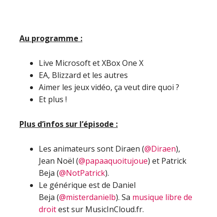
Au programme :
Live Microsoft et XBox One X
EA, Blizzard et les autres
Aimer les jeux vidéo, ça veut dire quoi ?
Et plus !
Plus d’infos sur l’épisode :
Les animateurs sont Diraen (
@Diraen
),
Jean Noël (
@papaaquoitujoue
) et Patrick
Beja (
@NotPatrick
).
Le générique est de Daniel
Beja (
@misterdanielb
). Sa
musique libre de
droit
est sur MusicInCloud.fr.