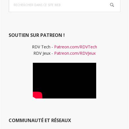
Rechercher
latérale
dans
ce
principale
site
Web
SOUTIEN SUR PATREON !
RDV Tech -
Patreon.com/RDVTech
RDV Jeux -
Patreon.com/RDVJeux
COMMUNAUTÉ ET RÉSEAUX