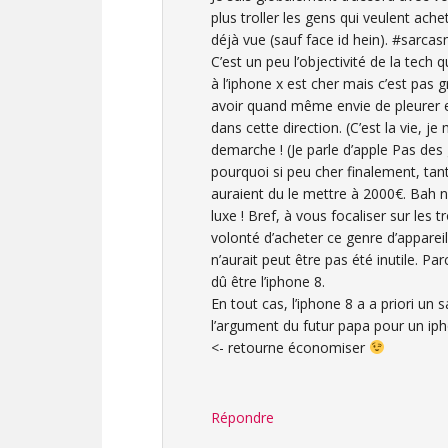
plus troller les gens qui veulent ache
déjà vue (sauf face id hein). #sarca
C’est un peu l’objectivité de la tech
à l’iphone x est cher mais c’est pas gr
avoir quand même envie de pleurer 
dans cette direction. (C’est la vie, j
demarche ! (Je parle d’apple Pas des 
pourquoi si peu cher finalement, tant 
auraient du le mettre à 2000€. Bah
luxe ! Bref, à vous focaliser sur le
volonté d’acheter ce genre d’appareil,
n’aurait peut être pas été inutile. Pa
dû être l’iphone 8.
En tout cas, l’iphone 8 a a priori un
l’argument du futur papa pour un ipho
<- retourne économiser
Répondre