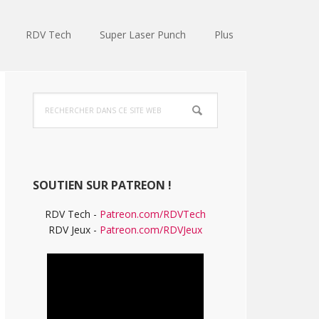
RDV Tech
Super Laser Punch
Plus
Barre
Rechercher
latérale
dans
ce
principale
site
Web
SOUTIEN SUR PATREON !
RDV Tech -
Patreon.com/RDVTech
RDV Jeux -
Patreon.com/RDVJeux