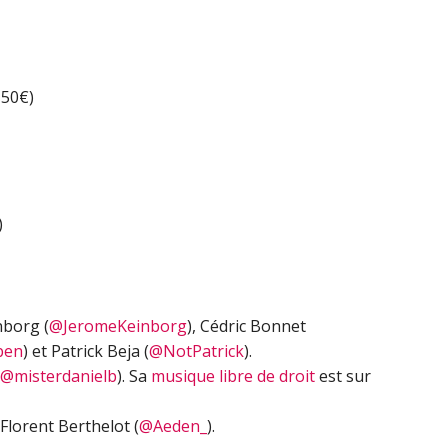
flèches
haut/bas
pour
augmenter
150€)
ou
diminuer
le
volume.
)
nborg (
@JeromeKeinborg
), Cédric Bonnet
ben
) et Patrick Beja (
@NotPatrick
).
@misterdanielb
). Sa
musique libre de droit
est sur
Florent Berthelot (
@Aeden_
).