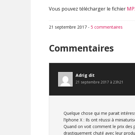
Vous pouvez télécharger le fichier
MP
21 septembre 2017
-
5 commentaires
Interactions
Commentaires
du
lecteur
Adrig
dit
21 septembre 2017 à 23h21
Quelque chose qui me parait intéress
l’Iphone X : Ils ont réussi à miniatu
Quand on voit comment le prix des p
drastiquement chuté avec leur produ