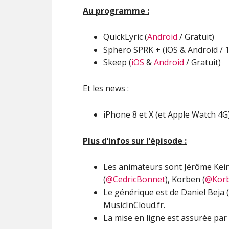
Au programme :
QuickLyric (
Android
/ Gratuit)
Sphero SPRK + (iOS & Android / 
Skeep (
iOS
&
Android
/ Gratuit)
Et les news :
iPhone 8 et X (et Apple Watch 4G
Plus d’infos sur l’épisode :
Les animateurs sont Jérôme Kei
(
@CedricBonnet
), Korben (
@Kor
Le générique est de Daniel Beja (
MusicInCloud.fr.
La mise en ligne est assurée par 