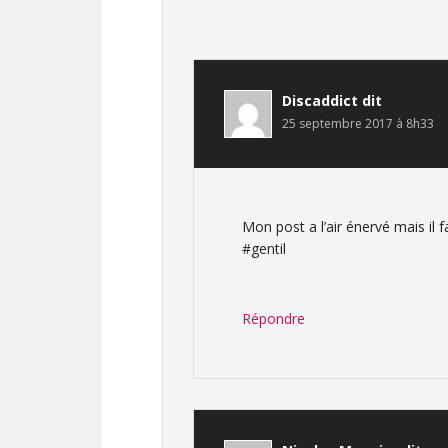
Discaddict
dit
25 septembre 2017 à 8h33
Mon post a l’air énervé mais il f
#gentil
Répondre