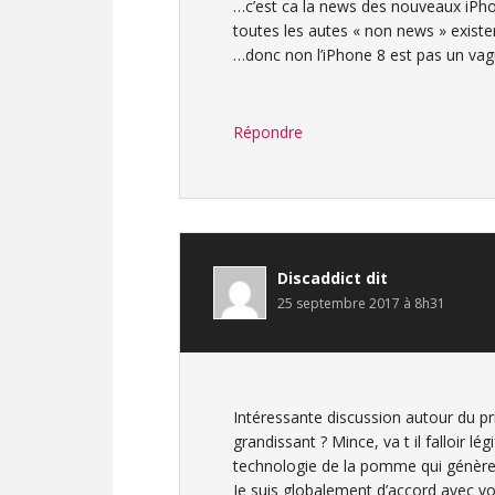
…c’est ca la news des nouveaux iPhon
toutes les autes « non news » exist
…donc non l’iPhone 8 est pas un vag
Répondre
Discaddict
dit
25 septembre 2017 à 8h31
Intéressante discussion autour du prix
grandissant ? Mince, va t il falloir lé
technologie de la pomme qui génère 
Je suis globalement d’accord avec v