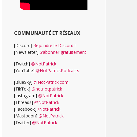
COMMUNAUTÉ ET RÉSEAUX
[Discord]
Rejoindre le Discord !
[Newsletter]
S’abonner gratuitement
[Twitch]
@NotPatrick
[YouTube]
@NotPatrickPodcasts
[BlueSky]
@NotPatrick.com
[TikTok]
@notnotpatrick
[Instagram]
@NotPatrick
[Threads]
@NotPatrick
[Facebook]
/NotPatrick
[Mastodon]
@NotPatrick
[Twitter]
@NotPatrick